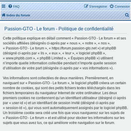
FAQ
S’enregistrer
Connexion
Index du forum
Passion-GTO - Le forum - Politique de confidentialité
Cette politique explique en détail comment « Passion-GTO - Le forum » et ses
sociétés affiliées (désignés ci-après par « nous », « notre », « nos »,
« Passion-GTO - Le forum », « https://forum.passion-gto.net ») et phpBB
r
(désigné ci-après par « ils », « eux », « leur », « logiciel phpBB »,
« www.phpbb.com », « phpBB Limited », « Équipes phpBB ») utilisent
n’importe quelle information collectée pendant n’importe quelle session
d’utilisation de votre part (désignée ci-après par « vos informations »).
Vos informations sont collectées de deux manières. Premièrement, en
r
naviguant sur « Passion-GTO - Le forum », le logiciel phpBB créera un certain
nombre de cookies, qui sont des petits fichiers textes téléchargés dans les
fichiers temporaires du navigateur Internet de votre ordinateur. Les deux
premiers cookies ne contiennent qu’un identifiant utilisateur (désigné ci-après
par « user-id ») et un identifiant de session invité (désigné ci-après par
« session-id »), qui vous sont automatiquement assignés par le logiciel phpBB.
Un troisième cookie sera créé une fois que vous naviguerez sur les sujets de
« Passion-GTO - Le forum » et est utilisé pour stocker les informations sur les
sujets que vous avez lus, ce qui améliore votre navigation sur le forum.