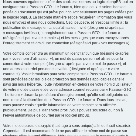
Nous pouvons également créer des cookies externes au logiciel phpBB tout en
naviguant sur « Passion-GTO - Le forum », bien que ceux-ci soient hors de
portée du document qui est prévu pour couvrir seulement les pages créées par
le logiciel phpBB. La seconde manière est de récupérer l’information que vous
nous envoyez et que nous collectons. Ceci peut être, et n’est pas limité à : la
publication de message en tant qu’utilisateur invité (désignée ci-après par
« messages invités »), l’enregistrement sur « Passion-GTO - Le forum »
(désignée ici par « votre compte ») et les messages que vous envoyez après
l’enregistrement et lors d’une connexion (désignés ici par « vos messages »).
Votre compte contiendra au minimum un identifiant unique (désigné ci-après
par « votre nom d’utilisateur »), un mot de passe personnel utilisé pour la
connexion à votre compte (désigné ci-après par « votre mot de passe »), et
une adresse courriel personnelle valide (désignée ci-après par « votre
courriel »). Vos informations pour votre compte sur « Passion-GTO - Le forum »
sont protégées par les lois de protection des données applicables dans le
pays qui nous héberge. Toute information en-dehors de votre nom d’utilisateur,
de votre mot de passe et de votre adresse courriel requise par « Passion-GTO
- Le forum » durant la procédure d’enregistrement, qu’elle soit obligatoire ou
non, reste à la discrétion de « Passion-GTO - Le forum ». Dans tous les cas,
vous pouvez choisir quelle information de votre compte sera affichée
publiquement. De plus, dans votre profil, vous pouvez souscrire ou non à
l’envoi automatique de courriel par le logiciel phpBB.
Votre mot de passe est crypté (hashage à sens unique) afin qu’il soit sécurisé.
Cependant, il est recommandé de ne pas utiliser le même mot de passe sur