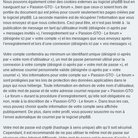
Nous pouvons également créer des cookies externes au logiciel phpBB tout en
naviguant sur « Passion-GTO - Le forum », bien que ceux-ci soient hors de
portée du document qui est prévu pour couvrir seulement les pages créées par
le logiciel phpBB. La seconde manière est de récupérer l’information que vous
nous envoyez et que nous collectons. Ceci peut être, et n’est pas limité à : la
publication de message en tant qu’utilisateur invité (désignée ci-après par
« messages invités »), l’enregistrement sur « Passion-GTO - Le forum »
(désignée ici par « votre compte ») et les messages que vous envoyez après
l’enregistrement et lors d’une connexion (désignés ici par « vos messages »).
Votre compte contiendra au minimum un identifiant unique (désigné ci-après
par « votre nom d’utilisateur »), un mot de passe personnel utilisé pour la
connexion à votre compte (désigné ci-après par « votre mot de passe »), et
une adresse courriel personnelle valide (désignée ci-après par « votre
courriel »). Vos informations pour votre compte sur « Passion-GTO - Le forum »
sont protégées par les lois de protection des données applicables dans le
pays qui nous héberge. Toute information en-dehors de votre nom d’utilisateur,
de votre mot de passe et de votre adresse courriel requise par « Passion-GTO
- Le forum » durant la procédure d’enregistrement, qu’elle soit obligatoire ou
non, reste à la discrétion de « Passion-GTO - Le forum ». Dans tous les cas,
vous pouvez choisir quelle information de votre compte sera affichée
publiquement. De plus, dans votre profil, vous pouvez souscrire ou non à
l’envoi automatique de courriel par le logiciel phpBB.
Votre mot de passe est crypté (hashage à sens unique) afin qu’il soit sécurisé.
Cependant, il est recommandé de ne pas utiliser le même mot de passe sur