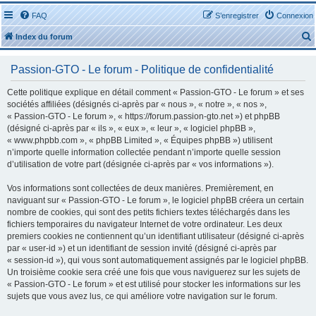
FAQ
S’enregistrer
Connexion
Index du forum
Passion-GTO - Le forum - Politique de confidentialité
Cette politique explique en détail comment « Passion-GTO - Le forum » et ses
sociétés affiliées (désignés ci-après par « nous », « notre », « nos »,
« Passion-GTO - Le forum », « https://forum.passion-gto.net ») et phpBB
r
(désigné ci-après par « ils », « eux », « leur », « logiciel phpBB »,
« www.phpbb.com », « phpBB Limited », « Équipes phpBB ») utilisent
n’importe quelle information collectée pendant n’importe quelle session
d’utilisation de votre part (désignée ci-après par « vos informations »).
Vos informations sont collectées de deux manières. Premièrement, en
r
naviguant sur « Passion-GTO - Le forum », le logiciel phpBB créera un certain
nombre de cookies, qui sont des petits fichiers textes téléchargés dans les
fichiers temporaires du navigateur Internet de votre ordinateur. Les deux
premiers cookies ne contiennent qu’un identifiant utilisateur (désigné ci-après
par « user-id ») et un identifiant de session invité (désigné ci-après par
« session-id »), qui vous sont automatiquement assignés par le logiciel phpBB.
Un troisième cookie sera créé une fois que vous naviguerez sur les sujets de
« Passion-GTO - Le forum » et est utilisé pour stocker les informations sur les
sujets que vous avez lus, ce qui améliore votre navigation sur le forum.