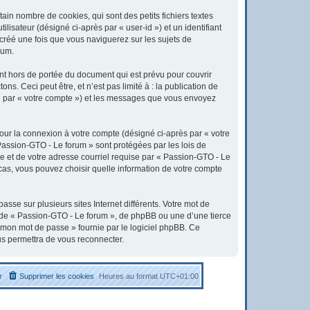
in nombre de cookies, qui sont des petits fichiers textes
lisateur (désigné ci-après par « user-id ») et un identifiant
 créé une fois que vous naviguerez sur les sujets de
rum.
t hors de portée du document qui est prévu pour couvrir
. Ceci peut être, et n’est pas limité à : la publication de
ici par « votre compte ») et les messages que vous envoyez
pour la connexion à votre compte (désigné ci-après par « votre
 Passion-GTO - Le forum » sont protégées par les lois de
e et de votre adresse courriel requise par « Passion-GTO - Le
 cas, vous pouvez choisir quelle information de votre compte
sse sur plusieurs sites Internet différents. Votre mot de
 de « Passion-GTO - Le forum », de phpBB ou une d’une tierce
é mon mot de passe » fournie par le logiciel phpBB. Ce
us permettra de vous reconnecter.
r
Supprimer les cookies
Heures au format
UTC+01:00