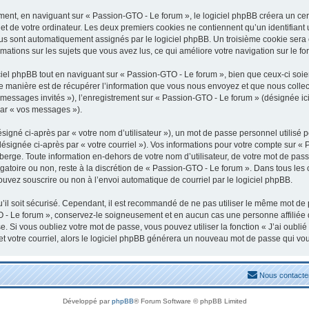
nt, en naviguant sur « Passion-GTO - Le forum », le logiciel phpBB créera un certa
t de votre ordinateur. Les deux premiers cookies ne contiennent qu’un identifiant uti
vous sont automatiquement assignés par le logiciel phpBB. Un troisième cookie sera
rmations sur les sujets que vous avez lus, ce qui améliore votre navigation sur le fo
el phpBB tout en naviguant sur « Passion-GTO - Le forum », bien que ceux-ci soien
manière est de récupérer l’information que vous nous envoyez et que nous collectons
« messages invités »), l’enregistrement sur « Passion-GTO - Le forum » (désignée 
par « vos messages »).
igné ci-après par « votre nom d’utilisateur »), un mot de passe personnel utilisé 
désignée ci-après par « votre courriel »). Vos informations pour votre compte sur «
erge. Toute information en-dehors de votre nom d’utilisateur, de votre mot de pass
igatoire ou non, reste à la discrétion de « Passion-GTO - Le forum ». Dans tous les
ouvez souscrire ou non à l’envoi automatique de courriel par le logiciel phpBB.
il soit sécurisé. Cependant, il est recommandé de ne pas utiliser le même mot de pa
 - Le forum », conservez-le soigneusement et en aucun cas une personne affiliée
 Si vous oubliez votre mot de passe, vous pouvez utiliser la fonction « J’ai oubli
et votre courriel, alors le logiciel phpBB générera un nouveau mot de passe qui vo
Nous contacte
Développé par
phpBB
® Forum Software © phpBB Limited