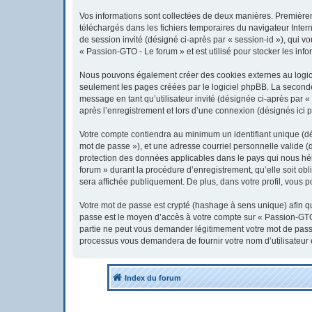
Vos informations sont collectées de deux manières. Premièreme
téléchargés dans les fichiers temporaires du navigateur Interne
de session invité (désigné ci-après par « session-id »), qui 
« Passion-GTO - Le forum » et est utilisé pour stocker les info
Nous pouvons également créer des cookies externes au logici
seulement les pages créées par le logiciel phpBB. La seconde 
message en tant qu’utilisateur invité (désignée ci-après par 
après l’enregistrement et lors d’une connexion (désignés ici 
Votre compte contiendra au minimum un identifiant unique (dés
mot de passe »), et une adresse courriel personnelle valide (
protection des données applicables dans le pays qui nous héb
forum » durant la procédure d’enregistrement, qu’elle soit obl
sera affichée publiquement. De plus, dans votre profil, vous p
Votre mot de passe est crypté (hashage à sens unique) afin qu’
passe est le moyen d’accès à votre compte sur « Passion-GTO
partie ne peut vous demander légitimement votre mot de passe.
processus vous demandera de fournir votre nom d’utilisateur 
Index du forum