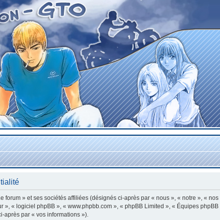
ialité
forum » et ses sociétés affiliées (désignés ci-après par « nous », « notre », « nos
leur », « logiciel phpBB », « www.phpbb.com », « phpBB Limited », « Équipes phpBB »
ci-après par « vos informations »).