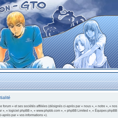
ialité
forum » et ses sociétés affiliées (désignés ci-après par « nous », « notre », « nos
leur », « logiciel phpBB », « www.phpbb.com », « phpBB Limited », « Équipes phpBB »
ci-après par « vos informations »).