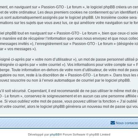
nt, en naviguant sur « Passion-GTO - Le forum », le logiciel phpBB créera un certa
t de votre ordinateur. Les deux premiers cookies ne contiennent qu’un identifiant uti
vous sont automatiquement assignés par le logiciel phpBB. Un troisième cookie sera
rmations sur les sujets que vous avez lus, ce qui améliore votre navigation sur le fo
el phpBB tout en naviguant sur « Passion-GTO - Le forum », bien que ceux-ci soien
manière est de récupérer l’information que vous nous envoyez et que nous collectons
« messages invités »), l’enregistrement sur « Passion-GTO - Le forum » (désignée 
par « vos messages »).
igné ci-après par « votre nom d’utilisateur »), un mot de passe personnel utilisé 
désignée ci-après par « votre courriel »). Vos informations pour votre compte sur «
erge. Toute information en-dehors de votre nom d’utilisateur, de votre mot de pass
igatoire ou non, reste à la discrétion de « Passion-GTO - Le forum ». Dans tous les
ouvez souscrire ou non à l’envoi automatique de courriel par le logiciel phpBB.
il soit sécurisé. Cependant, il est recommandé de ne pas utiliser le même mot de pa
 - Le forum », conservez-le soigneusement et en aucun cas une personne affiliée
 Si vous oubliez votre mot de passe, vous pouvez utiliser la fonction « J’ai oubli
et votre courriel, alors le logiciel phpBB générera un nouveau mot de passe qui vo
Nous contacte
Développé par
phpBB
® Forum Software © phpBB Limited