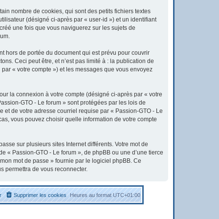
in nombre de cookies, qui sont des petits fichiers textes
lisateur (désigné ci-après par « user-id ») et un identifiant
 créé une fois que vous naviguerez sur les sujets de
rum.
t hors de portée du document qui est prévu pour couvrir
. Ceci peut être, et n’est pas limité à : la publication de
ici par « votre compte ») et les messages que vous envoyez
pour la connexion à votre compte (désigné ci-après par « votre
 Passion-GTO - Le forum » sont protégées par les lois de
e et de votre adresse courriel requise par « Passion-GTO - Le
 cas, vous pouvez choisir quelle information de votre compte
sse sur plusieurs sites Internet différents. Votre mot de
 de « Passion-GTO - Le forum », de phpBB ou une d’une tierce
é mon mot de passe » fournie par le logiciel phpBB. Ce
us permettra de vous reconnecter.
r
Supprimer les cookies
Heures au format
UTC+01:00