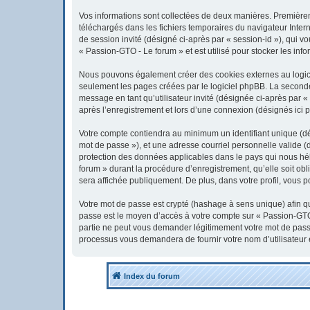
Vos informations sont collectées de deux manières. Premièreme
téléchargés dans les fichiers temporaires du navigateur Interne
de session invité (désigné ci-après par « session-id »), qui 
« Passion-GTO - Le forum » et est utilisé pour stocker les info
Nous pouvons également créer des cookies externes au logici
seulement les pages créées par le logiciel phpBB. La seconde 
message en tant qu’utilisateur invité (désignée ci-après par 
après l’enregistrement et lors d’une connexion (désignés ici 
Votre compte contiendra au minimum un identifiant unique (dés
mot de passe »), et une adresse courriel personnelle valide (
protection des données applicables dans le pays qui nous héb
forum » durant la procédure d’enregistrement, qu’elle soit obl
sera affichée publiquement. De plus, dans votre profil, vous p
Votre mot de passe est crypté (hashage à sens unique) afin qu’
passe est le moyen d’accès à votre compte sur « Passion-GTO
partie ne peut vous demander légitimement votre mot de passe.
processus vous demandera de fournir votre nom d’utilisateur 
Index du forum