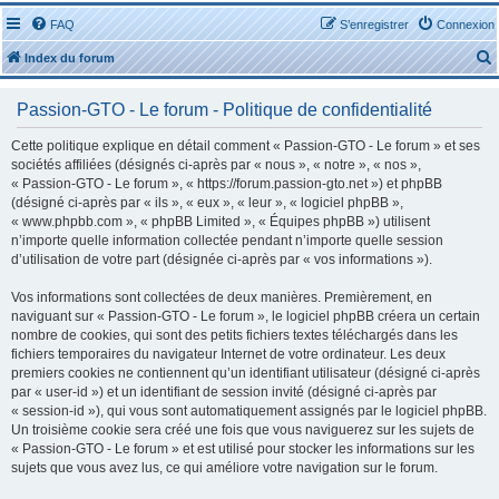
FAQ
S’enregistrer
Connexion
Index du forum
Passion-GTO - Le forum - Politique de confidentialité
Cette politique explique en détail comment « Passion-GTO - Le forum » et ses
sociétés affiliées (désignés ci-après par « nous », « notre », « nos »,
« Passion-GTO - Le forum », « https://forum.passion-gto.net ») et phpBB
r
(désigné ci-après par « ils », « eux », « leur », « logiciel phpBB »,
« www.phpbb.com », « phpBB Limited », « Équipes phpBB ») utilisent
n’importe quelle information collectée pendant n’importe quelle session
d’utilisation de votre part (désignée ci-après par « vos informations »).
Vos informations sont collectées de deux manières. Premièrement, en
r
naviguant sur « Passion-GTO - Le forum », le logiciel phpBB créera un certain
nombre de cookies, qui sont des petits fichiers textes téléchargés dans les
fichiers temporaires du navigateur Internet de votre ordinateur. Les deux
premiers cookies ne contiennent qu’un identifiant utilisateur (désigné ci-après
par « user-id ») et un identifiant de session invité (désigné ci-après par
« session-id »), qui vous sont automatiquement assignés par le logiciel phpBB.
Un troisième cookie sera créé une fois que vous naviguerez sur les sujets de
« Passion-GTO - Le forum » et est utilisé pour stocker les informations sur les
sujets que vous avez lus, ce qui améliore votre navigation sur le forum.