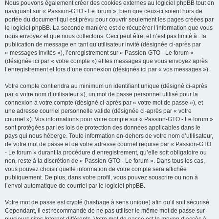
Nous pouvons également créer des cookies externes au logiciel phpBB tout en
naviguant sur « Passion-GTO - Le forum », bien que ceux-ci soient hors de
portée du document qui est prévu pour couvrir seulement les pages créées par
le logiciel phpBB. La seconde manière est de récupérer l’information que vous
nous envoyez et que nous collectons. Ceci peut être, et n’est pas limité à : la
publication de message en tant qu’utilisateur invité (désignée ci-après par
« messages invités »), l’enregistrement sur « Passion-GTO - Le forum »
(désignée ici par « votre compte ») et les messages que vous envoyez après
l’enregistrement et lors d’une connexion (désignés ici par « vos messages »).
Votre compte contiendra au minimum un identifiant unique (désigné ci-après
par « votre nom d’utilisateur »), un mot de passe personnel utilisé pour la
connexion à votre compte (désigné ci-après par « votre mot de passe »), et
une adresse courriel personnelle valide (désignée ci-après par « votre
courriel »). Vos informations pour votre compte sur « Passion-GTO - Le forum »
sont protégées par les lois de protection des données applicables dans le
pays qui nous héberge. Toute information en-dehors de votre nom d’utilisateur,
de votre mot de passe et de votre adresse courriel requise par « Passion-GTO
- Le forum » durant la procédure d’enregistrement, qu’elle soit obligatoire ou
non, reste à la discrétion de « Passion-GTO - Le forum ». Dans tous les cas,
vous pouvez choisir quelle information de votre compte sera affichée
publiquement. De plus, dans votre profil, vous pouvez souscrire ou non à
l’envoi automatique de courriel par le logiciel phpBB.
Votre mot de passe est crypté (hashage à sens unique) afin qu’il soit sécurisé.
Cependant, il est recommandé de ne pas utiliser le même mot de passe sur