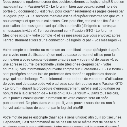
Nous pouvons également créer des cookies externes au logiciel phpBB tout en
naviguant sur « Passion-GTO - Le forum », bien que ceux-ci soient hors de
portée du document qui est prévu pour couvrir seulement les pages créées par
le logiciel phpBB. La seconde manière est de récupérer l’information que vous
nous envoyez et que nous collectons. Ceci peut être, et n’est pas limité à : la
publication de message en tant qu’utilisateur invité (désignée ci-après par
« messages invités »), l’enregistrement sur « Passion-GTO - Le forum »
(désignée ici par « votre compte ») et les messages que vous envoyez après
l’enregistrement et lors d’une connexion (désignés ici par « vos messages »).
Votre compte contiendra au minimum un identifiant unique (désigné ci-après
par « votre nom d’utilisateur »), un mot de passe personnel utilisé pour la
connexion à votre compte (désigné ci-après par « votre mot de passe »), et
une adresse courriel personnelle valide (désignée ci-après par « votre
courriel »). Vos informations pour votre compte sur « Passion-GTO - Le forum »
sont protégées par les lois de protection des données applicables dans le
pays qui nous héberge. Toute information en-dehors de votre nom d’utilisateur,
de votre mot de passe et de votre adresse courriel requise par « Passion-GTO
- Le forum » durant la procédure d’enregistrement, qu’elle soit obligatoire ou
non, reste à la discrétion de « Passion-GTO - Le forum ». Dans tous les cas,
vous pouvez choisir quelle information de votre compte sera affichée
publiquement. De plus, dans votre profil, vous pouvez souscrire ou non à
l’envoi automatique de courriel par le logiciel phpBB.
Votre mot de passe est crypté (hashage à sens unique) afin qu’il soit sécurisé.
Cependant, il est recommandé de ne pas utiliser le même mot de passe sur