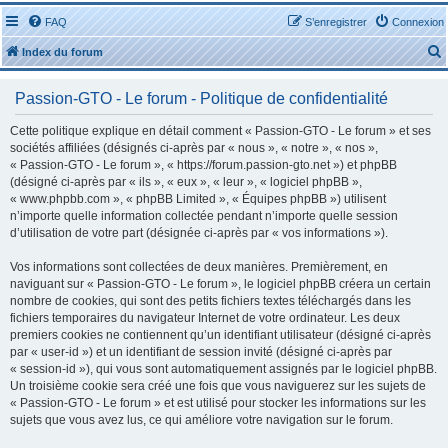
FAQ
S’enregistrer
Connexion
Index du forum
Passion-GTO - Le forum - Politique de confidentialité
Cette politique explique en détail comment « Passion-GTO - Le forum » et ses
sociétés affiliées (désignés ci-après par « nous », « notre », « nos »,
« Passion-GTO - Le forum », « https://forum.passion-gto.net ») et phpBB
r
(désigné ci-après par « ils », « eux », « leur », « logiciel phpBB »,
« www.phpbb.com », « phpBB Limited », « Équipes phpBB ») utilisent
n’importe quelle information collectée pendant n’importe quelle session
d’utilisation de votre part (désignée ci-après par « vos informations »).
Vos informations sont collectées de deux manières. Premièrement, en
r
naviguant sur « Passion-GTO - Le forum », le logiciel phpBB créera un certain
nombre de cookies, qui sont des petits fichiers textes téléchargés dans les
fichiers temporaires du navigateur Internet de votre ordinateur. Les deux
premiers cookies ne contiennent qu’un identifiant utilisateur (désigné ci-après
par « user-id ») et un identifiant de session invité (désigné ci-après par
« session-id »), qui vous sont automatiquement assignés par le logiciel phpBB.
Un troisième cookie sera créé une fois que vous naviguerez sur les sujets de
« Passion-GTO - Le forum » et est utilisé pour stocker les informations sur les
sujets que vous avez lus, ce qui améliore votre navigation sur le forum.