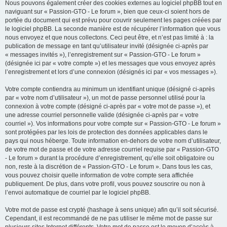
Nous pouvons également créer des cookies externes au logiciel phpBB tout en
naviguant sur « Passion-GTO - Le forum », bien que ceux-ci soient hors de
portée du document qui est prévu pour couvrir seulement les pages créées par
le logiciel phpBB. La seconde manière est de récupérer l’information que vous
nous envoyez et que nous collectons. Ceci peut être, et n’est pas limité à : la
publication de message en tant qu’utilisateur invité (désignée ci-après par
« messages invités »), l’enregistrement sur « Passion-GTO - Le forum »
(désignée ici par « votre compte ») et les messages que vous envoyez après
l’enregistrement et lors d’une connexion (désignés ici par « vos messages »).
Votre compte contiendra au minimum un identifiant unique (désigné ci-après
par « votre nom d’utilisateur »), un mot de passe personnel utilisé pour la
connexion à votre compte (désigné ci-après par « votre mot de passe »), et
une adresse courriel personnelle valide (désignée ci-après par « votre
courriel »). Vos informations pour votre compte sur « Passion-GTO - Le forum »
sont protégées par les lois de protection des données applicables dans le
pays qui nous héberge. Toute information en-dehors de votre nom d’utilisateur,
de votre mot de passe et de votre adresse courriel requise par « Passion-GTO
- Le forum » durant la procédure d’enregistrement, qu’elle soit obligatoire ou
non, reste à la discrétion de « Passion-GTO - Le forum ». Dans tous les cas,
vous pouvez choisir quelle information de votre compte sera affichée
publiquement. De plus, dans votre profil, vous pouvez souscrire ou non à
l’envoi automatique de courriel par le logiciel phpBB.
Votre mot de passe est crypté (hashage à sens unique) afin qu’il soit sécurisé.
Cependant, il est recommandé de ne pas utiliser le même mot de passe sur