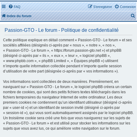
FAQ
S’enregistrer
Connexion
Index du forum
Passion-GTO - Le forum - Politique de confidentialité
Cette politique explique en détail comment « Passion-GTO - Le forum » et ses
sociétés affiliées (désignés ci-après par « nous », « notre », « nos »,
« Passion-GTO - Le forum », « https://forum.passion-gto.net ») et phpBB
r
(désigné ci-après par « ils », « eux », « leur », « logiciel phpBB »,
« www.phpbb.com », « phpBB Limited », « Équipes phpBB ») utilisent
n’importe quelle information collectée pendant n’importe quelle session
d’utilisation de votre part (désignée ci-après par « vos informations »).
Vos informations sont collectées de deux manières. Premièrement, en
r
naviguant sur « Passion-GTO - Le forum », le logiciel phpBB créera un certain
nombre de cookies, qui sont des petits fichiers textes téléchargés dans les
fichiers temporaires du navigateur Internet de votre ordinateur. Les deux
premiers cookies ne contiennent qu’un identifiant utilisateur (désigné ci-après
par « user-id ») et un identifiant de session invité (désigné ci-après par
« session-id »), qui vous sont automatiquement assignés par le logiciel phpBB.
Un troisième cookie sera créé une fois que vous naviguerez sur les sujets de
« Passion-GTO - Le forum » et est utilisé pour stocker les informations sur les
sujets que vous avez lus, ce qui améliore votre navigation sur le forum.