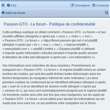
FAQ
S’enregistrer
Connexion
Index du forum
Passion-GTO - Le forum - Politique de confidentialité
Cette politique explique en détail comment « Passion-GTO - Le forum » et ses
sociétés affiliées (désignés ci-après par « nous », « notre », « nos »,
« Passion-GTO - Le forum », « https://forum.passion-gto.net ») et phpBB
r
(désigné ci-après par « ils », « eux », « leur », « logiciel phpBB »,
« www.phpbb.com », « phpBB Limited », « Équipes phpBB ») utilisent
n’importe quelle information collectée pendant n’importe quelle session
d’utilisation de votre part (désignée ci-après par « vos informations »).
Vos informations sont collectées de deux manières. Premièrement, en
r
naviguant sur « Passion-GTO - Le forum », le logiciel phpBB créera un certain
nombre de cookies, qui sont des petits fichiers textes téléchargés dans les
fichiers temporaires du navigateur Internet de votre ordinateur. Les deux
premiers cookies ne contiennent qu’un identifiant utilisateur (désigné ci-après
par « user-id ») et un identifiant de session invité (désigné ci-après par
« session-id »), qui vous sont automatiquement assignés par le logiciel phpBB.
Un troisième cookie sera créé une fois que vous naviguerez sur les sujets de
« Passion-GTO - Le forum » et est utilisé pour stocker les informations sur les
sujets que vous avez lus, ce qui améliore votre navigation sur le forum.