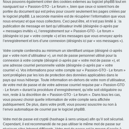
Nous pouvons également créer des cookies externes au logiciel phpBB tout en
naviguant sur « Passion-GTO - Le forum », bien que ceux-ci soient hors de
portée du document qui est prévu pour couvrir seulement les pages créées par
le logiciel phpBB. La seconde manière est de récupérer l’information que vous
nous envoyez et que nous collectons. Ceci peut être, et n’est pas limité à : la
publication de message en tant qu’utilisateur invité (désignée ci-après par
« messages invités »), l’enregistrement sur « Passion-GTO - Le forum »
(désignée ici par « votre compte ») et les messages que vous envoyez après
l’enregistrement et lors d’une connexion (désignés ici par « vos messages »).
Votre compte contiendra au minimum un identifiant unique (désigné ci-après
par « votre nom d’utilisateur »), un mot de passe personnel utilisé pour la
connexion à votre compte (désigné ci-après par « votre mot de passe »), et
une adresse courriel personnelle valide (désignée ci-après par « votre
courriel »). Vos informations pour votre compte sur « Passion-GTO - Le forum »
sont protégées par les lois de protection des données applicables dans le
pays qui nous héberge. Toute information en-dehors de votre nom d’utilisateur,
de votre mot de passe et de votre adresse courriel requise par « Passion-GTO
- Le forum » durant la procédure d’enregistrement, qu’elle soit obligatoire ou
non, reste à la discrétion de « Passion-GTO - Le forum ». Dans tous les cas,
vous pouvez choisir quelle information de votre compte sera affichée
publiquement. De plus, dans votre profil, vous pouvez souscrire ou non à
l’envoi automatique de courriel par le logiciel phpBB.
Votre mot de passe est crypté (hashage à sens unique) afin qu’il soit sécurisé.
Cependant, il est recommandé de ne pas utiliser le même mot de passe sur