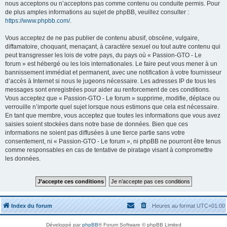
nous acceptons ou n’acceptons pas comme contenu ou conduite permis. Pour
de plus amples informations au sujet de phpBB, veuillez consulter :
https://www.phpbb.com/
.
Vous acceptez de ne pas publier de contenu abusif, obscène, vulgaire,
diffamatoire, choquant, menaçant, à caractère sexuel ou tout autre contenu qui
peut transgresser les lois de votre pays, du pays où « Passion-GTO - Le
forum » est hébergé ou les lois internationales. Le faire peut vous mener à un
bannissement immédiat et permanent, avec une notification à votre fournisseur
d’accès à Internet si nous le jugeons nécessaire. Les adresses IP de tous les
messages sont enregistrées pour aider au renforcement de ces conditions.
Vous acceptez que « Passion-GTO - Le forum » supprime, modifie, déplace ou
verrouille n’importe quel sujet lorsque nous estimons que cela est nécessaire.
En tant que membre, vous acceptez que toutes les informations que vous avez
saisies soient stockées dans notre base de données. Bien que ces
informations ne soient pas diffusées à une tierce partie sans votre
consentement, ni « Passion-GTO - Le forum », ni phpBB ne pourront être tenus
comme responsables en cas de tentative de piratage visant à compromettre
les données.
Index du forum
Heures au format
UTC+01:00
Développé par
phpBB
® Forum Software © phpBB Limited