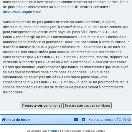
nous acceptons ou n’acceptons pas comme contenu ou conduite permis. Pour
de plus amples informations au sujet de phpBB, veuillez consulter :
https://www.phpbb.com/
.
Vous acceptez de ne pas publier de contenu abusif, obscène, vulgaire,
diffamatoire, choquant, menaçant, à caractère sexuel ou tout autre contenu qui
peut transgresser les lois de votre pays, du pays où « Passion-GTO - Le
forum » est hébergé ou les lois internationales. Le faire peut vous mener à un
bannissement immédiat et permanent, avec une notification à votre fournisseur
d’accès à Internet si nous le jugeons nécessaire. Les adresses IP de tous les
messages sont enregistrées pour aider au renforcement de ces conditions.
Vous acceptez que « Passion-GTO - Le forum » supprime, modifie, déplace ou
verrouille n’importe quel sujet lorsque nous estimons que cela est nécessaire.
En tant que membre, vous acceptez que toutes les informations que vous avez
saisies soient stockées dans notre base de données. Bien que ces
informations ne soient pas diffusées à une tierce partie sans votre
consentement, ni « Passion-GTO - Le forum », ni phpBB ne pourront être tenus
comme responsables en cas de tentative de piratage visant à compromettre
les données.
Index du forum
Heures au format
UTC+01:00
Développé par
phpBB
® Forum Software © phpBB Limited