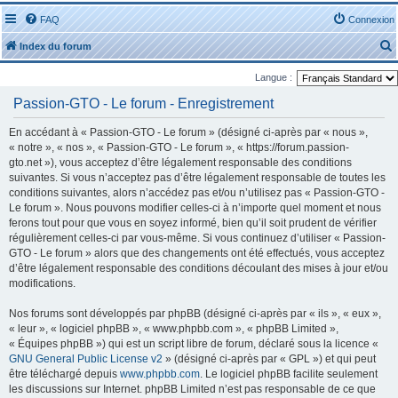
FAQ
Connexion
Index du forum
Langue :
Passion-GTO - Le forum - Enregistrement
En accédant à « Passion-GTO - Le forum » (désigné ci-après par « nous »,
« notre », « nos », « Passion-GTO - Le forum », « https://forum.passion-
r
gto.net »), vous acceptez d’être légalement responsable des conditions
suivantes. Si vous n’acceptez pas d’être légalement responsable de toutes les
conditions suivantes, alors n’accédez pas et/ou n’utilisez pas « Passion-GTO -
Le forum ». Nous pouvons modifier celles-ci à n’importe quel moment et nous
ferons tout pour que vous en soyez informé, bien qu’il soit prudent de vérifier
régulièrement celles-ci par vous-même. Si vous continuez d’utiliser « Passion-
r
GTO - Le forum » alors que des changements ont été effectués, vous acceptez
d’être légalement responsable des conditions découlant des mises à jour et/ou
modifications.
Nos forums sont développés par phpBB (désigné ci-après par « ils », « eux »,
« leur », « logiciel phpBB », « www.phpbb.com », « phpBB Limited »,
« Équipes phpBB ») qui est un script libre de forum, déclaré sous la licence «
GNU General Public License v2
» (désigné ci-après par « GPL ») et qui peut
être téléchargé depuis
www.phpbb.com
. Le logiciel phpBB facilite seulement
les discussions sur Internet. phpBB Limited n’est pas responsable de ce que