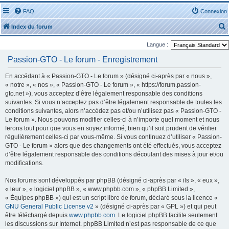
FAQ
Connexion
Index du forum
Langue :
Passion-GTO - Le forum - Enregistrement
En accédant à « Passion-GTO - Le forum » (désigné ci-après par « nous »,
« notre », « nos », « Passion-GTO - Le forum », « https://forum.passion-
r
gto.net »), vous acceptez d’être légalement responsable des conditions
suivantes. Si vous n’acceptez pas d’être légalement responsable de toutes les
conditions suivantes, alors n’accédez pas et/ou n’utilisez pas « Passion-GTO -
Le forum ». Nous pouvons modifier celles-ci à n’importe quel moment et nous
ferons tout pour que vous en soyez informé, bien qu’il soit prudent de vérifier
régulièrement celles-ci par vous-même. Si vous continuez d’utiliser « Passion-
r
GTO - Le forum » alors que des changements ont été effectués, vous acceptez
d’être légalement responsable des conditions découlant des mises à jour et/ou
modifications.
Nos forums sont développés par phpBB (désigné ci-après par « ils », « eux »,
« leur », « logiciel phpBB », « www.phpbb.com », « phpBB Limited »,
« Équipes phpBB ») qui est un script libre de forum, déclaré sous la licence «
GNU General Public License v2
» (désigné ci-après par « GPL ») et qui peut
être téléchargé depuis
www.phpbb.com
. Le logiciel phpBB facilite seulement
les discussions sur Internet. phpBB Limited n’est pas responsable de ce que