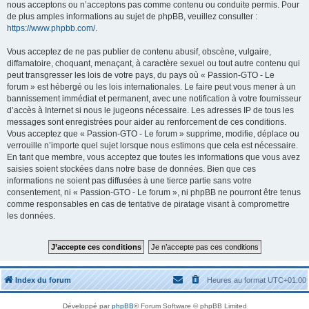
nous acceptons ou n’acceptons pas comme contenu ou conduite permis. Pour
de plus amples informations au sujet de phpBB, veuillez consulter :
https://www.phpbb.com/
.
Vous acceptez de ne pas publier de contenu abusif, obscène, vulgaire,
diffamatoire, choquant, menaçant, à caractère sexuel ou tout autre contenu qui
peut transgresser les lois de votre pays, du pays où « Passion-GTO - Le
forum » est hébergé ou les lois internationales. Le faire peut vous mener à un
bannissement immédiat et permanent, avec une notification à votre fournisseur
d’accès à Internet si nous le jugeons nécessaire. Les adresses IP de tous les
messages sont enregistrées pour aider au renforcement de ces conditions.
Vous acceptez que « Passion-GTO - Le forum » supprime, modifie, déplace ou
verrouille n’importe quel sujet lorsque nous estimons que cela est nécessaire.
En tant que membre, vous acceptez que toutes les informations que vous avez
saisies soient stockées dans notre base de données. Bien que ces
informations ne soient pas diffusées à une tierce partie sans votre
consentement, ni « Passion-GTO - Le forum », ni phpBB ne pourront être tenus
comme responsables en cas de tentative de piratage visant à compromettre
les données.
Index du forum
Heures au format
UTC+01:00
Développé par
phpBB
® Forum Software © phpBB Limited