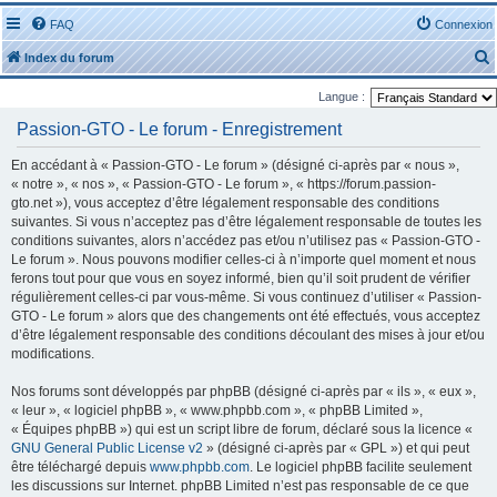
FAQ
Connexion
Index du forum
Langue :
Passion-GTO - Le forum - Enregistrement
En accédant à « Passion-GTO - Le forum » (désigné ci-après par « nous »,
« notre », « nos », « Passion-GTO - Le forum », « https://forum.passion-
r
gto.net »), vous acceptez d’être légalement responsable des conditions
suivantes. Si vous n’acceptez pas d’être légalement responsable de toutes les
conditions suivantes, alors n’accédez pas et/ou n’utilisez pas « Passion-GTO -
Le forum ». Nous pouvons modifier celles-ci à n’importe quel moment et nous
ferons tout pour que vous en soyez informé, bien qu’il soit prudent de vérifier
régulièrement celles-ci par vous-même. Si vous continuez d’utiliser « Passion-
r
GTO - Le forum » alors que des changements ont été effectués, vous acceptez
d’être légalement responsable des conditions découlant des mises à jour et/ou
modifications.
Nos forums sont développés par phpBB (désigné ci-après par « ils », « eux »,
« leur », « logiciel phpBB », « www.phpbb.com », « phpBB Limited »,
« Équipes phpBB ») qui est un script libre de forum, déclaré sous la licence «
GNU General Public License v2
» (désigné ci-après par « GPL ») et qui peut
être téléchargé depuis
www.phpbb.com
. Le logiciel phpBB facilite seulement
les discussions sur Internet. phpBB Limited n’est pas responsable de ce que