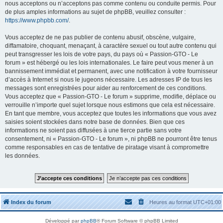
nous acceptons ou n’acceptons pas comme contenu ou conduite permis. Pour
de plus amples informations au sujet de phpBB, veuillez consulter :
https://www.phpbb.com/
.
Vous acceptez de ne pas publier de contenu abusif, obscène, vulgaire,
diffamatoire, choquant, menaçant, à caractère sexuel ou tout autre contenu qui
peut transgresser les lois de votre pays, du pays où « Passion-GTO - Le
forum » est hébergé ou les lois internationales. Le faire peut vous mener à un
bannissement immédiat et permanent, avec une notification à votre fournisseur
d’accès à Internet si nous le jugeons nécessaire. Les adresses IP de tous les
messages sont enregistrées pour aider au renforcement de ces conditions.
Vous acceptez que « Passion-GTO - Le forum » supprime, modifie, déplace ou
verrouille n’importe quel sujet lorsque nous estimons que cela est nécessaire.
En tant que membre, vous acceptez que toutes les informations que vous avez
saisies soient stockées dans notre base de données. Bien que ces
informations ne soient pas diffusées à une tierce partie sans votre
consentement, ni « Passion-GTO - Le forum », ni phpBB ne pourront être tenus
comme responsables en cas de tentative de piratage visant à compromettre
les données.
Index du forum
Heures au format
UTC+01:00
Développé par
phpBB
® Forum Software © phpBB Limited