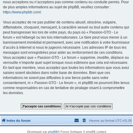
nous acceptons ou n’acceptons pas comme contenu ou conduite permis. Pour
de plus amples informations au sujet de phpBB, veuillez consulter :
https://www.phpbb.com/
.
Vous acceptez de ne pas publier de contenu abusif, obscène, vulgaire,
diffamatoire, choquant, menaçant, à caractère sexuel ou tout autre contenu qui
peut transgresser les lois de votre pays, du pays où « Passion-GTO - Le
forum » est hébergé ou les lois internationales. Le faire peut vous mener à un
bannissement immédiat et permanent, avec une notification à votre fournisseur
d’accès à Internet si nous le jugeons nécessaire. Les adresses IP de tous les
messages sont enregistrées pour aider au renforcement de ces conditions.
Vous acceptez que « Passion-GTO - Le forum » supprime, modifie, déplace ou
verrouille n’importe quel sujet lorsque nous estimons que cela est nécessaire.
En tant que membre, vous acceptez que toutes les informations que vous avez
saisies soient stockées dans notre base de données. Bien que ces
informations ne soient pas diffusées à une tierce partie sans votre
consentement, ni « Passion-GTO - Le forum », ni phpBB ne pourront être tenus
comme responsables en cas de tentative de piratage visant à compromettre
les données.
Index du forum
Heures au format
UTC+01:00
Développé par
phpBB
® Forum Software © phpBB Limited