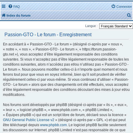
FAQ
Connexion
Index du forum
Langue :
Passion-GTO - Le forum - Enregistrement
En accédant à « Passion-GTO - Le forum » (désigné ci-après par « nous »,
« notre », « nos », « Passion-GTO - Le forum », « https://forum.passion-
r
gto.net »), vous acceptez d’être légalement responsable des conditions
suivantes. Si vous n’acceptez pas d’être légalement responsable de toutes les
conditions suivantes, alors n’accédez pas et/ou n’utilisez pas « Passion-GTO -
Le forum ». Nous pouvons modifier celles-ci à n’importe quel moment et nous
ferons tout pour que vous en soyez informé, bien qu’il soit prudent de vérifier
régulièrement celles-ci par vous-même. Si vous continuez d’utiliser « Passion-
r
GTO - Le forum » alors que des changements ont été effectués, vous acceptez
d’être légalement responsable des conditions découlant des mises à jour et/ou
modifications.
Nos forums sont développés par phpBB (désigné ci-après par « ils », « eux »,
« leur », « logiciel phpBB », « www.phpbb.com », « phpBB Limited »,
« Équipes phpBB ») qui est un script libre de forum, déclaré sous la licence «
GNU General Public License v2
» (désigné ci-après par « GPL ») et qui peut
être téléchargé depuis
www.phpbb.com
. Le logiciel phpBB facilite seulement
les discussions sur Internet. phpBB Limited n’est pas responsable de ce que