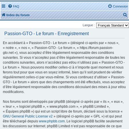
FAQ
Connexion
Index du forum
Langue :
Passion-GTO - Le forum - Enregistrement
En accédant à « Passion-GTO - Le forum » (désigné ci-après par « nous »,
« notre », « nos », « Passion-GTO - Le forum », « https://forum.passion-
r
gto.net »), vous acceptez d’être légalement responsable des conditions
suivantes. Si vous n’acceptez pas d’être légalement responsable de toutes les
conditions suivantes, alors n’accédez pas et/ou n’utilisez pas « Passion-GTO -
Le forum ». Nous pouvons modifier celles-ci à n’importe quel moment et nous
ferons tout pour que vous en soyez informé, bien qu’il soit prudent de vérifier
régulièrement celles-ci par vous-même. Si vous continuez d’utiliser « Passion-
r
GTO - Le forum » alors que des changements ont été effectués, vous acceptez
d’être légalement responsable des conditions découlant des mises à jour et/ou
modifications.
Nos forums sont développés par phpBB (désigné ci-après par « ils », « eux »,
« leur », « logiciel phpBB », « www.phpbb.com », « phpBB Limited »,
« Équipes phpBB ») qui est un script libre de forum, déclaré sous la licence «
GNU General Public License v2
» (désigné ci-après par « GPL ») et qui peut
être téléchargé depuis
www.phpbb.com
. Le logiciel phpBB facilite seulement
les discussions sur Internet. phpBB Limited n’est pas responsable de ce que