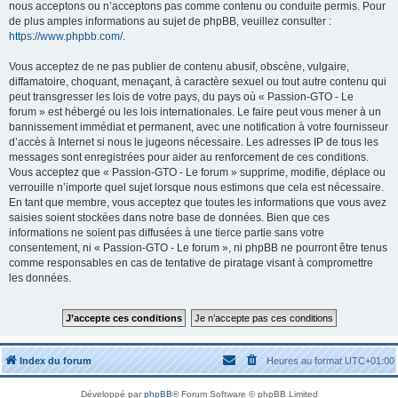
nous acceptons ou n’acceptons pas comme contenu ou conduite permis. Pour
de plus amples informations au sujet de phpBB, veuillez consulter :
https://www.phpbb.com/
.
Vous acceptez de ne pas publier de contenu abusif, obscène, vulgaire,
diffamatoire, choquant, menaçant, à caractère sexuel ou tout autre contenu qui
peut transgresser les lois de votre pays, du pays où « Passion-GTO - Le
forum » est hébergé ou les lois internationales. Le faire peut vous mener à un
bannissement immédiat et permanent, avec une notification à votre fournisseur
d’accès à Internet si nous le jugeons nécessaire. Les adresses IP de tous les
messages sont enregistrées pour aider au renforcement de ces conditions.
Vous acceptez que « Passion-GTO - Le forum » supprime, modifie, déplace ou
verrouille n’importe quel sujet lorsque nous estimons que cela est nécessaire.
En tant que membre, vous acceptez que toutes les informations que vous avez
saisies soient stockées dans notre base de données. Bien que ces
informations ne soient pas diffusées à une tierce partie sans votre
consentement, ni « Passion-GTO - Le forum », ni phpBB ne pourront être tenus
comme responsables en cas de tentative de piratage visant à compromettre
les données.
Index du forum
Heures au format
UTC+01:00
Développé par
phpBB
® Forum Software © phpBB Limited