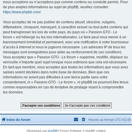
nous acceptons ou n’acceptons pas comme contenu ou conduite permis. Pour
de plus amples informations au sujet de phpBB, veuillez consulter :
https://www.phpbb.com/
.
Vous acceptez de ne pas publier de contenu abusif, obscène, vulgaire,
diffamatoire, choquant, menaçant, à caractère sexuel ou tout autre contenu qui
peut transgresser les lois de votre pays, du pays où « Passion-GTO - Le
forum » est hébergé ou les lois internationales. Le faire peut vous mener à un
bannissement immédiat et permanent, avec une notification à votre fournisseur
d’accès à Internet si nous le jugeons nécessaire. Les adresses IP de tous les
messages sont enregistrées pour aider au renforcement de ces conditions.
Vous acceptez que « Passion-GTO - Le forum » supprime, modifie, déplace ou
verrouille n’importe quel sujet lorsque nous estimons que cela est nécessaire.
En tant que membre, vous acceptez que toutes les informations que vous avez
saisies soient stockées dans notre base de données. Bien que ces
informations ne soient pas diffusées à une tierce partie sans votre
consentement, ni « Passion-GTO - Le forum », ni phpBB ne pourront être tenus
comme responsables en cas de tentative de piratage visant à compromettre
les données.
Index du forum
Heures au format
UTC+01:00
Développé par
phpBB
® Forum Software © phpBB Limited