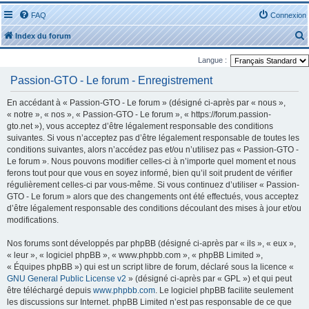
FAQ
Connexion
Index du forum
Langue :
Passion-GTO - Le forum - Enregistrement
En accédant à « Passion-GTO - Le forum » (désigné ci-après par « nous »,
« notre », « nos », « Passion-GTO - Le forum », « https://forum.passion-
r
gto.net »), vous acceptez d’être légalement responsable des conditions
suivantes. Si vous n’acceptez pas d’être légalement responsable de toutes les
conditions suivantes, alors n’accédez pas et/ou n’utilisez pas « Passion-GTO -
Le forum ». Nous pouvons modifier celles-ci à n’importe quel moment et nous
ferons tout pour que vous en soyez informé, bien qu’il soit prudent de vérifier
régulièrement celles-ci par vous-même. Si vous continuez d’utiliser « Passion-
r
GTO - Le forum » alors que des changements ont été effectués, vous acceptez
d’être légalement responsable des conditions découlant des mises à jour et/ou
modifications.
Nos forums sont développés par phpBB (désigné ci-après par « ils », « eux »,
« leur », « logiciel phpBB », « www.phpbb.com », « phpBB Limited »,
« Équipes phpBB ») qui est un script libre de forum, déclaré sous la licence «
GNU General Public License v2
» (désigné ci-après par « GPL ») et qui peut
être téléchargé depuis
www.phpbb.com
. Le logiciel phpBB facilite seulement
les discussions sur Internet. phpBB Limited n’est pas responsable de ce que