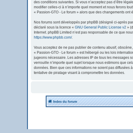
des conditions suivantes. Si vous n’acceptez pas d’être léga
modifier celles-ci à n’importe quel moment et nous ferons tout
« Passion-GTO - Le forum » alors que des changements ont été
Nos forums sont développés par phpBB (désigné ci-après par « 
déclaré sous la licence «
GNU General Public License v2
» (d
Internet. phpBB Limited n’est pas responsable de ce que nou
https://www.phpbb.com/
.
Vous acceptez de ne pas publier de contenu abusif, obscène, v
« Passion-GTO - Le forum » est hébergé ou les lois internatio
jugeons nécessaire. Les adresses IP de tous les messages so
verrouille n’importe quel sujet lorsque nous estimons que ce
données. Bien que ces informations ne soient pas diffusées 
tentative de piratage visant à compromettre les données.
Index du forum