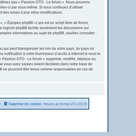
’utilisez pas « Passion-GTO - Le forum ». Nous pouvons
elles-ci par vous-même. Si vous continuez d’utiliser
 des mises à jour et/ou modifications.
, « Équipes phpBB ») qui est un script libre de forum,
Le logiciel phpBB facilite seulement les discussions sur
ples informations au sujet de phpBB, veuillez consulter :
u qui peut transgresser les lois de votre pays, du pays où
otification à votre fournisseur d’accès à Internet si nous le
« Passion-GTO - Le forum » supprime, modifie, déplace ou
que vous avez saisies soient stockées dans notre base de
pBB ne pourront être tenus comme responsables en cas de
r
Supprimer les cookies
Heures au format
UTC+01:00