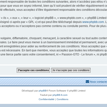
lement responsable de toutes les conditions suivantes, alors n’accédez pas et/ou n
 pour que vous en soyez informé, bien qu’il soit prudent de vérifier régulièrement c
 effectués, vous acceptez d’être légalement responsable des conditions découlant
ils », « eux », « leur », « logiciel phpBB », « www.phpbb.com », « phpBB Limited »
ésigné ci-après par « GPL ») et qui peut être téléchargé depuis
www.phpbb.com
. 
s acceptons ou n’acceptons pas comme contenu ou conduite permis. Pour de plus am
ulgaire, diffamatoire, choquant, menaçant, à caractère sexuel ou tout autre conten
nales. Le faire peut vous mener à un bannissement immédiat et permanent, avec une n
nt enregistrées pour aider au renforcement de ces conditions. Vous acceptez que 
la est nécessaire. En tant que membre, vous acceptez que toutes les informations 
à une tierce partie sans votre consentement, ni « Passion-GTO - Le forum », ni ph
Nous contacte
Développé par
phpBB
® Forum Software © phpBB Limited
Traduit par
phpBB-fr.com
Confidentialité
|
Conditions