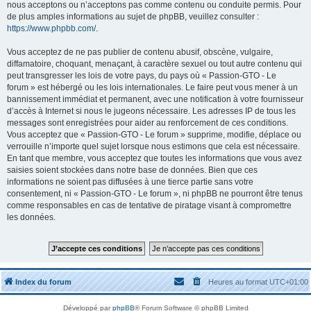
nous acceptons ou n’acceptons pas comme contenu ou conduite permis. Pour
de plus amples informations au sujet de phpBB, veuillez consulter :
https://www.phpbb.com/
.
Vous acceptez de ne pas publier de contenu abusif, obscène, vulgaire,
diffamatoire, choquant, menaçant, à caractère sexuel ou tout autre contenu qui
peut transgresser les lois de votre pays, du pays où « Passion-GTO - Le
forum » est hébergé ou les lois internationales. Le faire peut vous mener à un
bannissement immédiat et permanent, avec une notification à votre fournisseur
d’accès à Internet si nous le jugeons nécessaire. Les adresses IP de tous les
messages sont enregistrées pour aider au renforcement de ces conditions.
Vous acceptez que « Passion-GTO - Le forum » supprime, modifie, déplace ou
verrouille n’importe quel sujet lorsque nous estimons que cela est nécessaire.
En tant que membre, vous acceptez que toutes les informations que vous avez
saisies soient stockées dans notre base de données. Bien que ces
informations ne soient pas diffusées à une tierce partie sans votre
consentement, ni « Passion-GTO - Le forum », ni phpBB ne pourront être tenus
comme responsables en cas de tentative de piratage visant à compromettre
les données.
Index du forum
Heures au format
UTC+01:00
Développé par
phpBB
® Forum Software © phpBB Limited