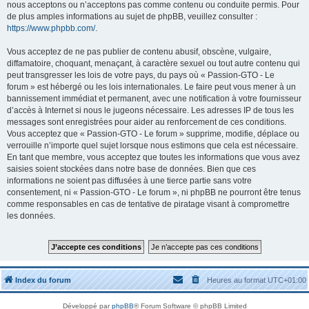
nous acceptons ou n’acceptons pas comme contenu ou conduite permis. Pour
de plus amples informations au sujet de phpBB, veuillez consulter :
https://www.phpbb.com/
.
Vous acceptez de ne pas publier de contenu abusif, obscène, vulgaire,
diffamatoire, choquant, menaçant, à caractère sexuel ou tout autre contenu qui
peut transgresser les lois de votre pays, du pays où « Passion-GTO - Le
forum » est hébergé ou les lois internationales. Le faire peut vous mener à un
bannissement immédiat et permanent, avec une notification à votre fournisseur
d’accès à Internet si nous le jugeons nécessaire. Les adresses IP de tous les
messages sont enregistrées pour aider au renforcement de ces conditions.
Vous acceptez que « Passion-GTO - Le forum » supprime, modifie, déplace ou
verrouille n’importe quel sujet lorsque nous estimons que cela est nécessaire.
En tant que membre, vous acceptez que toutes les informations que vous avez
saisies soient stockées dans notre base de données. Bien que ces
informations ne soient pas diffusées à une tierce partie sans votre
consentement, ni « Passion-GTO - Le forum », ni phpBB ne pourront être tenus
comme responsables en cas de tentative de piratage visant à compromettre
les données.
Index du forum
Heures au format
UTC+01:00
Développé par
phpBB
® Forum Software © phpBB Limited