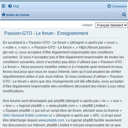
FAQ
Connexion
Index du forum
Langue :
Passion-GTO - Le forum - Enregistrement
En accédant à « Passion-GTO - Le forum » (désigné ci-après par « nous »,
« notre », « nos », « Passion-GTO - Le forum », « https://forum.passion-
r
gto.net »), vous acceptez d’être légalement responsable des conditions
suivantes. Si vous n’acceptez pas d’être légalement responsable de toutes les
conditions suivantes, alors n’accédez pas et/ou n’utilisez pas « Passion-GTO -
Le forum ». Nous pouvons modifier celles-ci à n’importe quel moment et nous
ferons tout pour que vous en soyez informé, bien qu’il soit prudent de vérifier
régulièrement celles-ci par vous-même. Si vous continuez d’utiliser « Passion-
r
GTO - Le forum » alors que des changements ont été effectués, vous acceptez
d’être légalement responsable des conditions découlant des mises à jour et/ou
modifications.
Nos forums sont développés par phpBB (désigné ci-après par « ils », « eux »,
« leur », « logiciel phpBB », « www.phpbb.com », « phpBB Limited »,
« Équipes phpBB ») qui est un script libre de forum, déclaré sous la licence «
GNU General Public License v2
» (désigné ci-après par « GPL ») et qui peut
être téléchargé depuis
www.phpbb.com
. Le logiciel phpBB facilite seulement
les discussions sur Internet. phpBB Limited n’est pas responsable de ce que