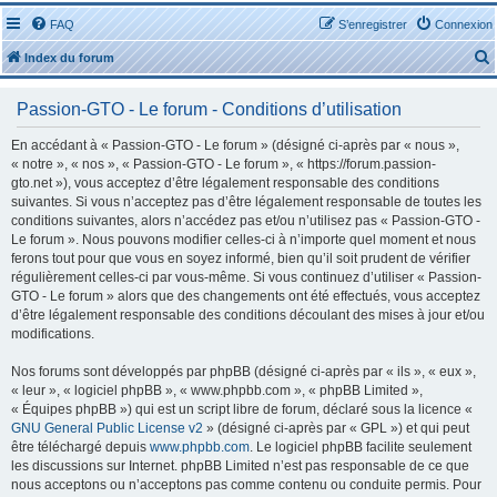
FAQ
S’enregistrer
Connexion
Index du forum
Passion-GTO - Le forum - Conditions d’utilisation
En accédant à « Passion-GTO - Le forum » (désigné ci-après par « nous »,
« notre », « nos », « Passion-GTO - Le forum », « https://forum.passion-
gto.net »), vous acceptez d’être légalement responsable des conditions
r
suivantes. Si vous n’acceptez pas d’être légalement responsable de toutes les
conditions suivantes, alors n’accédez pas et/ou n’utilisez pas « Passion-GTO -
Le forum ». Nous pouvons modifier celles-ci à n’importe quel moment et nous
ferons tout pour que vous en soyez informé, bien qu’il soit prudent de vérifier
régulièrement celles-ci par vous-même. Si vous continuez d’utiliser « Passion-
GTO - Le forum » alors que des changements ont été effectués, vous acceptez
r
d’être légalement responsable des conditions découlant des mises à jour et/ou
modifications.
Nos forums sont développés par phpBB (désigné ci-après par « ils », « eux »,
« leur », « logiciel phpBB », « www.phpbb.com », « phpBB Limited »,
« Équipes phpBB ») qui est un script libre de forum, déclaré sous la licence «
GNU General Public License v2
» (désigné ci-après par « GPL ») et qui peut
être téléchargé depuis
www.phpbb.com
. Le logiciel phpBB facilite seulement
les discussions sur Internet. phpBB Limited n’est pas responsable de ce que
nous acceptons ou n’acceptons pas comme contenu ou conduite permis. Pour