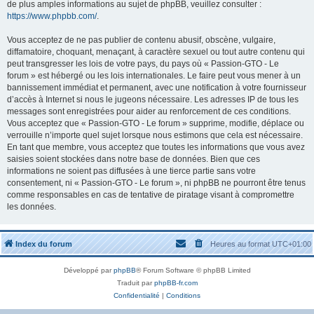
de plus amples informations au sujet de phpBB, veuillez consulter :
https://www.phpbb.com/
.
Vous acceptez de ne pas publier de contenu abusif, obscène, vulgaire,
diffamatoire, choquant, menaçant, à caractère sexuel ou tout autre contenu qui
peut transgresser les lois de votre pays, du pays où « Passion-GTO - Le
forum » est hébergé ou les lois internationales. Le faire peut vous mener à un
bannissement immédiat et permanent, avec une notification à votre fournisseur
d’accès à Internet si nous le jugeons nécessaire. Les adresses IP de tous les
messages sont enregistrées pour aider au renforcement de ces conditions.
Vous acceptez que « Passion-GTO - Le forum » supprime, modifie, déplace ou
verrouille n’importe quel sujet lorsque nous estimons que cela est nécessaire.
En tant que membre, vous acceptez que toutes les informations que vous avez
saisies soient stockées dans notre base de données. Bien que ces
informations ne soient pas diffusées à une tierce partie sans votre
consentement, ni « Passion-GTO - Le forum », ni phpBB ne pourront être tenus
comme responsables en cas de tentative de piratage visant à compromettre
les données.
Index du forum
Heures au format
UTC+01:00
Développé par
phpBB
® Forum Software © phpBB Limited
Traduit par
phpBB-fr.com
Confidentialité
|
Conditions