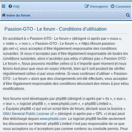
FAQ
S’enregistrer
Connexion
Index du forum
Passion-GTO - Le forum - Conditions d’utilisation
En accédant à « Passion-GTO - Le forum » (désigné ci-après par « nous »,
« notre », « nos », « Passion-GTO - Le forum », « https://forum.passion-
gto.net »), vous acceptez d’être légalement responsable des conditions
r
suivantes. Si vous n’acceptez pas d’être légalement responsable de toutes les
conditions suivantes, alors n’accédez pas et/ou n’utilisez pas « Passion-GTO -
Le forum ». Nous pouvons modifier celles-ci à n’importe quel moment et nous
ferons tout pour que vous en soyez informé, bien qu’il soit prudent de vérifier
régulièrement celles-ci par vous-même. Si vous continuez d’utiliser « Passion-
GTO - Le forum » alors que des changements ont été effectués, vous acceptez
r
d’être légalement responsable des conditions découlant des mises à jour et/ou
modifications.
Nos forums sont développés par phpBB (désigné ci-après par « ils », « eux »,
« leur », « logiciel phpBB », « www.phpbb.com », « phpBB Limited »,
« Équipes phpBB ») qui est un script libre de forum, déclaré sous la licence «
GNU General Public License v2
» (désigné ci-après par « GPL ») et qui peut
être téléchargé depuis
www.phpbb.com
. Le logiciel phpBB facilite seulement
les discussions sur Internet. phpBB Limited n’est pas responsable de ce que
nous acceptons ou n’acceptons pas comme contenu ou conduite permis. Pour