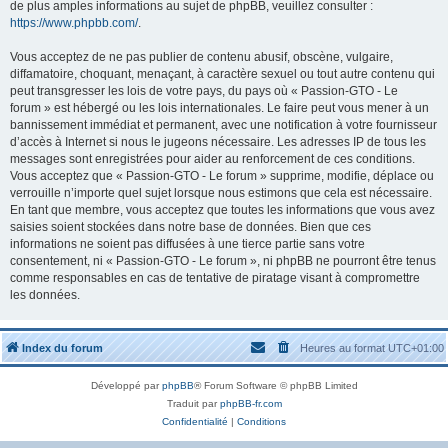
de plus amples informations au sujet de phpBB, veuillez consulter :
https://www.phpbb.com/
.
Vous acceptez de ne pas publier de contenu abusif, obscène, vulgaire,
diffamatoire, choquant, menaçant, à caractère sexuel ou tout autre contenu qui
peut transgresser les lois de votre pays, du pays où « Passion-GTO - Le
forum » est hébergé ou les lois internationales. Le faire peut vous mener à un
bannissement immédiat et permanent, avec une notification à votre fournisseur
d’accès à Internet si nous le jugeons nécessaire. Les adresses IP de tous les
messages sont enregistrées pour aider au renforcement de ces conditions.
Vous acceptez que « Passion-GTO - Le forum » supprime, modifie, déplace ou
verrouille n’importe quel sujet lorsque nous estimons que cela est nécessaire.
En tant que membre, vous acceptez que toutes les informations que vous avez
saisies soient stockées dans notre base de données. Bien que ces
informations ne soient pas diffusées à une tierce partie sans votre
consentement, ni « Passion-GTO - Le forum », ni phpBB ne pourront être tenus
comme responsables en cas de tentative de piratage visant à compromettre
les données.
Index du forum
Heures au format
UTC+01:00
Développé par
phpBB
® Forum Software © phpBB Limited
Traduit par
phpBB-fr.com
Confidentialité
|
Conditions