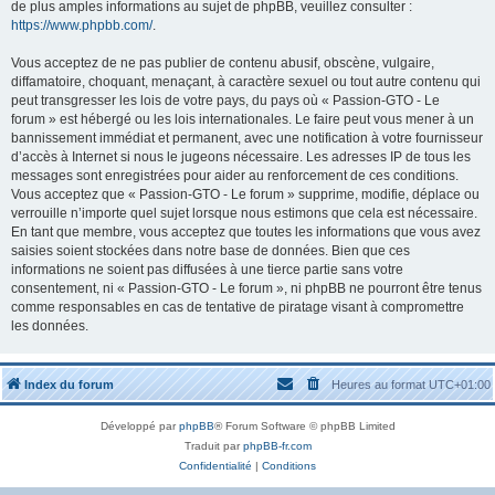
de plus amples informations au sujet de phpBB, veuillez consulter :
https://www.phpbb.com/
.
Vous acceptez de ne pas publier de contenu abusif, obscène, vulgaire,
diffamatoire, choquant, menaçant, à caractère sexuel ou tout autre contenu qui
peut transgresser les lois de votre pays, du pays où « Passion-GTO - Le
forum » est hébergé ou les lois internationales. Le faire peut vous mener à un
bannissement immédiat et permanent, avec une notification à votre fournisseur
d’accès à Internet si nous le jugeons nécessaire. Les adresses IP de tous les
messages sont enregistrées pour aider au renforcement de ces conditions.
Vous acceptez que « Passion-GTO - Le forum » supprime, modifie, déplace ou
verrouille n’importe quel sujet lorsque nous estimons que cela est nécessaire.
En tant que membre, vous acceptez que toutes les informations que vous avez
saisies soient stockées dans notre base de données. Bien que ces
informations ne soient pas diffusées à une tierce partie sans votre
consentement, ni « Passion-GTO - Le forum », ni phpBB ne pourront être tenus
comme responsables en cas de tentative de piratage visant à compromettre
les données.
Index du forum
Heures au format
UTC+01:00
Développé par
phpBB
® Forum Software © phpBB Limited
Traduit par
phpBB-fr.com
Confidentialité
|
Conditions