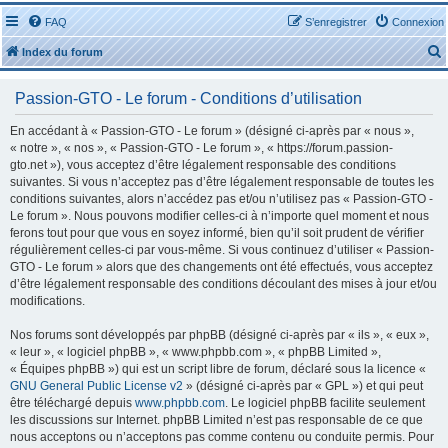
FAQ
S’enregistrer
Connexion
Index du forum
Passion-GTO - Le forum - Conditions d’utilisation
En accédant à « Passion-GTO - Le forum » (désigné ci-après par « nous »,
« notre », « nos », « Passion-GTO - Le forum », « https://forum.passion-
gto.net »), vous acceptez d’être légalement responsable des conditions
r
suivantes. Si vous n’acceptez pas d’être légalement responsable de toutes les
conditions suivantes, alors n’accédez pas et/ou n’utilisez pas « Passion-GTO -
Le forum ». Nous pouvons modifier celles-ci à n’importe quel moment et nous
ferons tout pour que vous en soyez informé, bien qu’il soit prudent de vérifier
régulièrement celles-ci par vous-même. Si vous continuez d’utiliser « Passion-
GTO - Le forum » alors que des changements ont été effectués, vous acceptez
r
d’être légalement responsable des conditions découlant des mises à jour et/ou
modifications.
Nos forums sont développés par phpBB (désigné ci-après par « ils », « eux »,
« leur », « logiciel phpBB », « www.phpbb.com », « phpBB Limited »,
« Équipes phpBB ») qui est un script libre de forum, déclaré sous la licence «
GNU General Public License v2
» (désigné ci-après par « GPL ») et qui peut
être téléchargé depuis
www.phpbb.com
. Le logiciel phpBB facilite seulement
les discussions sur Internet. phpBB Limited n’est pas responsable de ce que
nous acceptons ou n’acceptons pas comme contenu ou conduite permis. Pour