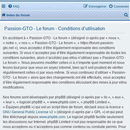
FAQ
S’enregistrer
Connexion
Index du forum
Passion-GTO - Le forum - Conditions d’utilisation
En accédant à « Passion-GTO - Le forum » (désigné ci-après par « nous »,
« notre », « nos », « Passion-GTO - Le forum », « https://forum.passion-
gto.net »), vous acceptez d’être légalement responsable des conditions
r
suivantes. Si vous n’acceptez pas d’être légalement responsable de toutes les
conditions suivantes, alors n’accédez pas et/ou n’utilisez pas « Passion-GTO -
Le forum ». Nous pouvons modifier celles-ci à n’importe quel moment et nous
ferons tout pour que vous en soyez informé, bien qu’il soit prudent de vérifier
régulièrement celles-ci par vous-même. Si vous continuez d’utiliser « Passion-
GTO - Le forum » alors que des changements ont été effectués, vous acceptez
r
d’être légalement responsable des conditions découlant des mises à jour et/ou
modifications.
Nos forums sont développés par phpBB (désigné ci-après par « ils », « eux »,
« leur », « logiciel phpBB », « www.phpbb.com », « phpBB Limited »,
« Équipes phpBB ») qui est un script libre de forum, déclaré sous la licence «
GNU General Public License v2
» (désigné ci-après par « GPL ») et qui peut
être téléchargé depuis
www.phpbb.com
. Le logiciel phpBB facilite seulement
les discussions sur Internet. phpBB Limited n’est pas responsable de ce que
nous acceptons ou n’acceptons pas comme contenu ou conduite permis. Pour