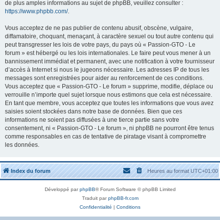
de plus amples informations au sujet de phpBB, veuillez consulter :
https://www.phpbb.com/
.
Vous acceptez de ne pas publier de contenu abusif, obscène, vulgaire,
diffamatoire, choquant, menaçant, à caractère sexuel ou tout autre contenu qui
peut transgresser les lois de votre pays, du pays où « Passion-GTO - Le
forum » est hébergé ou les lois internationales. Le faire peut vous mener à un
bannissement immédiat et permanent, avec une notification à votre fournisseur
d’accès à Internet si nous le jugeons nécessaire. Les adresses IP de tous les
messages sont enregistrées pour aider au renforcement de ces conditions.
Vous acceptez que « Passion-GTO - Le forum » supprime, modifie, déplace ou
verrouille n’importe quel sujet lorsque nous estimons que cela est nécessaire.
En tant que membre, vous acceptez que toutes les informations que vous avez
saisies soient stockées dans notre base de données. Bien que ces
informations ne soient pas diffusées à une tierce partie sans votre
consentement, ni « Passion-GTO - Le forum », ni phpBB ne pourront être tenus
comme responsables en cas de tentative de piratage visant à compromettre
les données.
Index du forum
Heures au format
UTC+01:00
Développé par
phpBB
® Forum Software © phpBB Limited
Traduit par
phpBB-fr.com
Confidentialité
|
Conditions