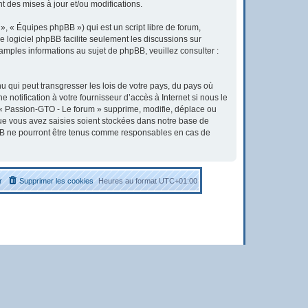
 des mises à jour et/ou modifications.
, « Équipes phpBB ») qui est un script libre de forum,
Le logiciel phpBB facilite seulement les discussions sur
ples informations au sujet de phpBB, veuillez consulter :
u qui peut transgresser les lois de votre pays, du pays où
otification à votre fournisseur d’accès à Internet si nous le
« Passion-GTO - Le forum » supprime, modifie, déplace ou
que vous avez saisies soient stockées dans notre base de
pBB ne pourront être tenus comme responsables en cas de
r
Supprimer les cookies
Heures au format
UTC+01:00