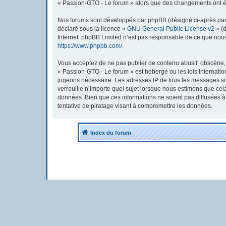
« Passion-GTO - Le forum » alors que des changements ont été
Nos forums sont développés par phpBB (désigné ci-après par « 
déclaré sous la licence «
GNU General Public License v2
» (d
Internet. phpBB Limited n’est pas responsable de ce que nou
https://www.phpbb.com/
.
Vous acceptez de ne pas publier de contenu abusif, obscène, v
« Passion-GTO - Le forum » est hébergé ou les lois internatio
jugeons nécessaire. Les adresses IP de tous les messages so
verrouille n’importe quel sujet lorsque nous estimons que ce
données. Bien que ces informations ne soient pas diffusées 
tentative de piratage visant à compromettre les données.
Index du forum