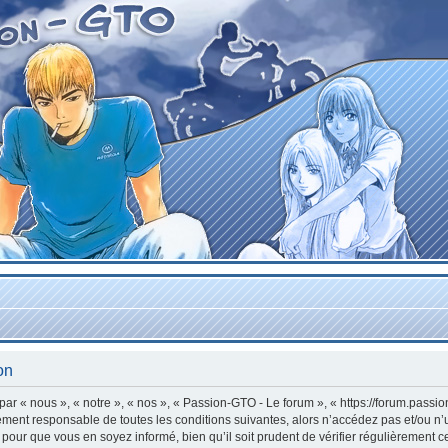
on
r « nous », « notre », « nos », « Passion-GTO - Le forum », « https://forum.passi
lement responsable de toutes les conditions suivantes, alors n’accédez pas et/ou n
 pour que vous en soyez informé, bien qu’il soit prudent de vérifier régulièrement c