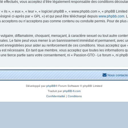
 effectués, vous acceptez d’être légalement responsable des conditions découlant
ils », « eux », « leur », « logiciel phpBB », « www.phpbb.com », « phpBB Limited »
ésigné ci-après par « GPL ») et qui peut être téléchargé depuis
www.phpbb.com
. 
s acceptons ou n’acceptons pas comme contenu ou conduite permis. Pour de plus am
ulgaire, diffamatoire, choquant, menaçant, à caractère sexuel ou tout autre conten
nales. Le faire peut vous mener à un bannissement immédiat et permanent, avec une n
nt enregistrées pour aider au renforcement de ces conditions. Vous acceptez que 
la est nécessaire. En tant que membre, vous acceptez que toutes les informations 
à une tierce partie sans votre consentement, ni « Passion-GTO - Le forum », ni ph
Nous contacte
Développé par
phpBB
® Forum Software © phpBB Limited
Traduit par
phpBB-fr.com
Confidentialité
|
Conditions