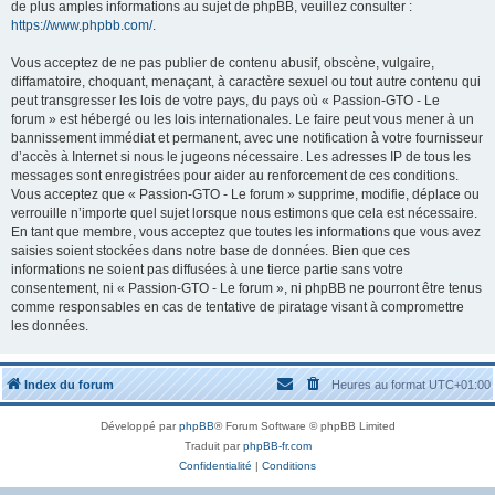
de plus amples informations au sujet de phpBB, veuillez consulter :
https://www.phpbb.com/
.
Vous acceptez de ne pas publier de contenu abusif, obscène, vulgaire,
diffamatoire, choquant, menaçant, à caractère sexuel ou tout autre contenu qui
peut transgresser les lois de votre pays, du pays où « Passion-GTO - Le
forum » est hébergé ou les lois internationales. Le faire peut vous mener à un
bannissement immédiat et permanent, avec une notification à votre fournisseur
d’accès à Internet si nous le jugeons nécessaire. Les adresses IP de tous les
messages sont enregistrées pour aider au renforcement de ces conditions.
Vous acceptez que « Passion-GTO - Le forum » supprime, modifie, déplace ou
verrouille n’importe quel sujet lorsque nous estimons que cela est nécessaire.
En tant que membre, vous acceptez que toutes les informations que vous avez
saisies soient stockées dans notre base de données. Bien que ces
informations ne soient pas diffusées à une tierce partie sans votre
consentement, ni « Passion-GTO - Le forum », ni phpBB ne pourront être tenus
comme responsables en cas de tentative de piratage visant à compromettre
les données.
Index du forum
Heures au format
UTC+01:00
Développé par
phpBB
® Forum Software © phpBB Limited
Traduit par
phpBB-fr.com
Confidentialité
|
Conditions