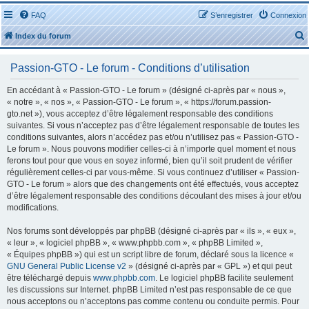
FAQ
S’enregistrer
Connexion
Index du forum
Passion-GTO - Le forum - Conditions d’utilisation
En accédant à « Passion-GTO - Le forum » (désigné ci-après par « nous »,
« notre », « nos », « Passion-GTO - Le forum », « https://forum.passion-
gto.net »), vous acceptez d’être légalement responsable des conditions
r
suivantes. Si vous n’acceptez pas d’être légalement responsable de toutes les
conditions suivantes, alors n’accédez pas et/ou n’utilisez pas « Passion-GTO -
Le forum ». Nous pouvons modifier celles-ci à n’importe quel moment et nous
ferons tout pour que vous en soyez informé, bien qu’il soit prudent de vérifier
régulièrement celles-ci par vous-même. Si vous continuez d’utiliser « Passion-
GTO - Le forum » alors que des changements ont été effectués, vous acceptez
r
d’être légalement responsable des conditions découlant des mises à jour et/ou
modifications.
Nos forums sont développés par phpBB (désigné ci-après par « ils », « eux »,
« leur », « logiciel phpBB », « www.phpbb.com », « phpBB Limited »,
« Équipes phpBB ») qui est un script libre de forum, déclaré sous la licence «
GNU General Public License v2
» (désigné ci-après par « GPL ») et qui peut
être téléchargé depuis
www.phpbb.com
. Le logiciel phpBB facilite seulement
les discussions sur Internet. phpBB Limited n’est pas responsable de ce que
nous acceptons ou n’acceptons pas comme contenu ou conduite permis. Pour