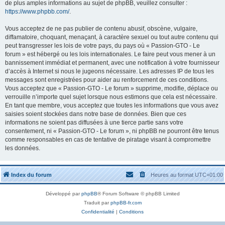
de plus amples informations au sujet de phpBB, veuillez consulter :
https://www.phpbb.com/
.
Vous acceptez de ne pas publier de contenu abusif, obscène, vulgaire,
diffamatoire, choquant, menaçant, à caractère sexuel ou tout autre contenu qui
peut transgresser les lois de votre pays, du pays où « Passion-GTO - Le
forum » est hébergé ou les lois internationales. Le faire peut vous mener à un
bannissement immédiat et permanent, avec une notification à votre fournisseur
d’accès à Internet si nous le jugeons nécessaire. Les adresses IP de tous les
messages sont enregistrées pour aider au renforcement de ces conditions.
Vous acceptez que « Passion-GTO - Le forum » supprime, modifie, déplace ou
verrouille n’importe quel sujet lorsque nous estimons que cela est nécessaire.
En tant que membre, vous acceptez que toutes les informations que vous avez
saisies soient stockées dans notre base de données. Bien que ces
informations ne soient pas diffusées à une tierce partie sans votre
consentement, ni « Passion-GTO - Le forum », ni phpBB ne pourront être tenus
comme responsables en cas de tentative de piratage visant à compromettre
les données.
Index du forum
Heures au format
UTC+01:00
Développé par
phpBB
® Forum Software © phpBB Limited
Traduit par
phpBB-fr.com
Confidentialité
|
Conditions