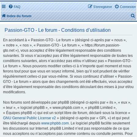
FAQ
S’enregistrer
Connexion
Index du forum
Passion-GTO - Le forum - Conditions d’utilisation
En accédant à « Passion-GTO - Le forum » (désigné ci-après par « nous »,
« notre », « nos », « Passion-GTO - Le forum », « https://forum.passion-
gto.net »), vous acceptez d’être légalement responsable des conditions
r
suivantes. Si vous n’acceptez pas d’être légalement responsable de toutes les
conditions suivantes, alors n’accédez pas et/ou n’utilisez pas « Passion-GTO -
Le forum ». Nous pouvons modifier celles-ci à n’importe quel moment et nous
ferons tout pour que vous en soyez informé, bien qu’il soit prudent de vérifier
régulièrement celles-ci par vous-même. Si vous continuez d’utiliser « Passion-
GTO - Le forum » alors que des changements ont été effectués, vous acceptez
r
d’être légalement responsable des conditions découlant des mises à jour et/ou
modifications.
Nos forums sont développés par phpBB (désigné ci-après par « ils », « eux »,
« leur », « logiciel phpBB », « www.phpbb.com », « phpBB Limited »,
« Équipes phpBB ») qui est un script libre de forum, déclaré sous la licence «
GNU General Public License v2
» (désigné ci-après par « GPL ») et qui peut
être téléchargé depuis
www.phpbb.com
. Le logiciel phpBB facilite seulement
les discussions sur Internet. phpBB Limited n’est pas responsable de ce que
nous acceptons ou n’acceptons pas comme contenu ou conduite permis. Pour