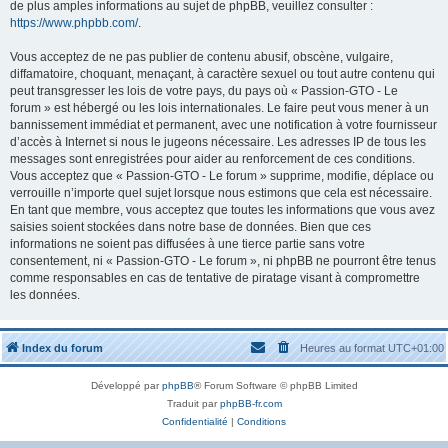
de plus amples informations au sujet de phpBB, veuillez consulter :
https://www.phpbb.com/
.
Vous acceptez de ne pas publier de contenu abusif, obscène, vulgaire,
diffamatoire, choquant, menaçant, à caractère sexuel ou tout autre contenu qui
peut transgresser les lois de votre pays, du pays où « Passion-GTO - Le
forum » est hébergé ou les lois internationales. Le faire peut vous mener à un
bannissement immédiat et permanent, avec une notification à votre fournisseur
d’accès à Internet si nous le jugeons nécessaire. Les adresses IP de tous les
messages sont enregistrées pour aider au renforcement de ces conditions.
Vous acceptez que « Passion-GTO - Le forum » supprime, modifie, déplace ou
verrouille n’importe quel sujet lorsque nous estimons que cela est nécessaire.
En tant que membre, vous acceptez que toutes les informations que vous avez
saisies soient stockées dans notre base de données. Bien que ces
informations ne soient pas diffusées à une tierce partie sans votre
consentement, ni « Passion-GTO - Le forum », ni phpBB ne pourront être tenus
comme responsables en cas de tentative de piratage visant à compromettre
les données.
Index du forum
Heures au format
UTC+01:00
Développé par
phpBB
® Forum Software © phpBB Limited
Traduit par
phpBB-fr.com
Confidentialité
|
Conditions