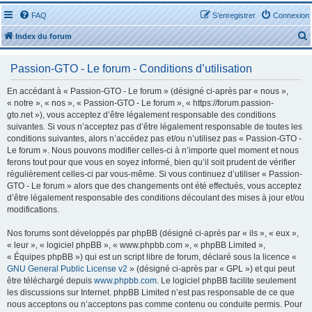
FAQ
S’enregistrer
Connexion
Index du forum
Passion-GTO - Le forum - Conditions d’utilisation
En accédant à « Passion-GTO - Le forum » (désigné ci-après par « nous »,
« notre », « nos », « Passion-GTO - Le forum », « https://forum.passion-
gto.net »), vous acceptez d’être légalement responsable des conditions
r
suivantes. Si vous n’acceptez pas d’être légalement responsable de toutes les
conditions suivantes, alors n’accédez pas et/ou n’utilisez pas « Passion-GTO -
Le forum ». Nous pouvons modifier celles-ci à n’importe quel moment et nous
ferons tout pour que vous en soyez informé, bien qu’il soit prudent de vérifier
régulièrement celles-ci par vous-même. Si vous continuez d’utiliser « Passion-
GTO - Le forum » alors que des changements ont été effectués, vous acceptez
r
d’être légalement responsable des conditions découlant des mises à jour et/ou
modifications.
Nos forums sont développés par phpBB (désigné ci-après par « ils », « eux »,
« leur », « logiciel phpBB », « www.phpbb.com », « phpBB Limited »,
« Équipes phpBB ») qui est un script libre de forum, déclaré sous la licence «
GNU General Public License v2
» (désigné ci-après par « GPL ») et qui peut
être téléchargé depuis
www.phpbb.com
. Le logiciel phpBB facilite seulement
les discussions sur Internet. phpBB Limited n’est pas responsable de ce que
nous acceptons ou n’acceptons pas comme contenu ou conduite permis. Pour