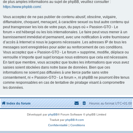
de plus amples informations au sujet de phpBB, veuillez consulter :
https://www.phpbb.com/
.
Vous acceptez de ne pas publier de contenu abusif, obscène, vulgaire,
diffamatoire, choquant, menaçant, à caractère sexuel ou tout autre contenu qui
peut transgresser les lois de votre pays, du pays où « Passion-GTO - Le
forum » est hébergé ou les lois internationales. Le faire peut vous mener à un
bannissement immédiat et permanent, avec une notification à votre fournisseur
d’accès à Internet si nous le jugeons nécessaire. Les adresses IP de tous les
messages sont enregistrées pour aider au renforcement de ces conditions.
Vous acceptez que « Passion-GTO - Le forum » supprime, modifie, déplace ou
verrouille n’importe quel sujet lorsque nous estimons que cela est nécessaire.
En tant que membre, vous acceptez que toutes les informations que vous avez
saisies soient stockées dans notre base de données. Bien que ces
informations ne soient pas diffusées à une tierce partie sans votre
consentement, ni « Passion-GTO - Le forum », ni phpBB ne pourront être tenus
comme responsables en cas de tentative de piratage visant à compromettre
les données.
Index du forum
Heures au format
UTC+01:00
Développé par
phpBB
® Forum Software © phpBB Limited
Traduit par
phpBB-fr.com
Confidentialité
|
Conditions