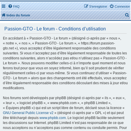
FAQ
S’enregistrer
Connexion
Index du forum
Passion-GTO - Le forum - Conditions d’utilisation
En accédant à « Passion-GTO - Le forum » (désigné ci-après par « nous »,
« notre », « nos », « Passion-GTO - Le forum », « https://forum.passion-
gto.net »), vous acceptez d’être légalement responsable des conditions
r
suivantes. Si vous n’acceptez pas d’être légalement responsable de toutes les
conditions suivantes, alors n’accédez pas et/ou n’utilisez pas « Passion-GTO -
Le forum ». Nous pouvons modifier celles-ci à n’importe quel moment et nous
ferons tout pour que vous en soyez informé, bien qu’il soit prudent de vérifier
régulièrement celles-ci par vous-même. Si vous continuez d’utiliser « Passion-
GTO - Le forum » alors que des changements ont été effectués, vous acceptez
r
d’être légalement responsable des conditions découlant des mises à jour et/ou
modifications.
Nos forums sont développés par phpBB (désigné ci-après par « ils », « eux »,
« leur », « logiciel phpBB », « www.phpbb.com », « phpBB Limited »,
« Équipes phpBB ») qui est un script libre de forum, déclaré sous la licence «
GNU General Public License v2
» (désigné ci-après par « GPL ») et qui peut
être téléchargé depuis
www.phpbb.com
. Le logiciel phpBB facilite seulement
les discussions sur Internet. phpBB Limited n’est pas responsable de ce que
nous acceptons ou n’acceptons pas comme contenu ou conduite permis. Pour