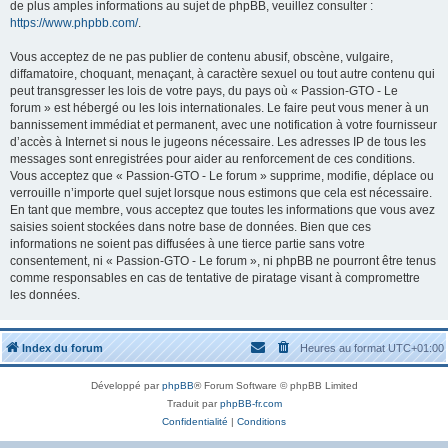
de plus amples informations au sujet de phpBB, veuillez consulter :
https://www.phpbb.com/
.
Vous acceptez de ne pas publier de contenu abusif, obscène, vulgaire,
diffamatoire, choquant, menaçant, à caractère sexuel ou tout autre contenu qui
peut transgresser les lois de votre pays, du pays où « Passion-GTO - Le
forum » est hébergé ou les lois internationales. Le faire peut vous mener à un
bannissement immédiat et permanent, avec une notification à votre fournisseur
d’accès à Internet si nous le jugeons nécessaire. Les adresses IP de tous les
messages sont enregistrées pour aider au renforcement de ces conditions.
Vous acceptez que « Passion-GTO - Le forum » supprime, modifie, déplace ou
verrouille n’importe quel sujet lorsque nous estimons que cela est nécessaire.
En tant que membre, vous acceptez que toutes les informations que vous avez
saisies soient stockées dans notre base de données. Bien que ces
informations ne soient pas diffusées à une tierce partie sans votre
consentement, ni « Passion-GTO - Le forum », ni phpBB ne pourront être tenus
comme responsables en cas de tentative de piratage visant à compromettre
les données.
Index du forum
Heures au format
UTC+01:00
Développé par
phpBB
® Forum Software © phpBB Limited
Traduit par
phpBB-fr.com
Confidentialité
|
Conditions