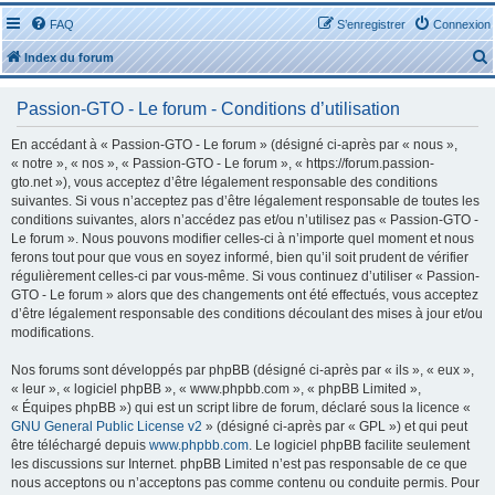
FAQ
S’enregistrer
Connexion
Index du forum
Passion-GTO - Le forum - Conditions d’utilisation
En accédant à « Passion-GTO - Le forum » (désigné ci-après par « nous »,
« notre », « nos », « Passion-GTO - Le forum », « https://forum.passion-
gto.net »), vous acceptez d’être légalement responsable des conditions
r
suivantes. Si vous n’acceptez pas d’être légalement responsable de toutes les
conditions suivantes, alors n’accédez pas et/ou n’utilisez pas « Passion-GTO -
Le forum ». Nous pouvons modifier celles-ci à n’importe quel moment et nous
ferons tout pour que vous en soyez informé, bien qu’il soit prudent de vérifier
régulièrement celles-ci par vous-même. Si vous continuez d’utiliser « Passion-
GTO - Le forum » alors que des changements ont été effectués, vous acceptez
r
d’être légalement responsable des conditions découlant des mises à jour et/ou
modifications.
Nos forums sont développés par phpBB (désigné ci-après par « ils », « eux »,
« leur », « logiciel phpBB », « www.phpbb.com », « phpBB Limited »,
« Équipes phpBB ») qui est un script libre de forum, déclaré sous la licence «
GNU General Public License v2
» (désigné ci-après par « GPL ») et qui peut
être téléchargé depuis
www.phpbb.com
. Le logiciel phpBB facilite seulement
les discussions sur Internet. phpBB Limited n’est pas responsable de ce que
nous acceptons ou n’acceptons pas comme contenu ou conduite permis. Pour