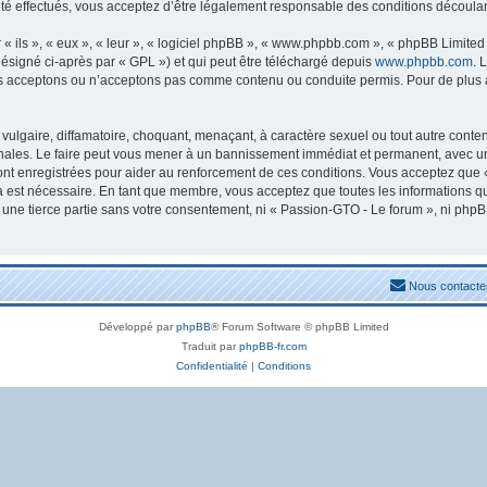
 effectués, vous acceptez d’être légalement responsable des conditions découlant
ils », « eux », « leur », « logiciel phpBB », « www.phpbb.com », « phpBB Limited »
ésigné ci-après par « GPL ») et qui peut être téléchargé depuis
www.phpbb.com
. 
s acceptons ou n’acceptons pas comme contenu ou conduite permis. Pour de plus am
ulgaire, diffamatoire, choquant, menaçant, à caractère sexuel ou tout autre conten
nales. Le faire peut vous mener à un bannissement immédiat et permanent, avec une n
nt enregistrées pour aider au renforcement de ces conditions. Vous acceptez que 
la est nécessaire. En tant que membre, vous acceptez que toutes les informations 
à une tierce partie sans votre consentement, ni « Passion-GTO - Le forum », ni ph
Nous contacte
Développé par
phpBB
® Forum Software © phpBB Limited
Traduit par
phpBB-fr.com
Confidentialité
|
Conditions