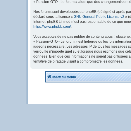
« Passion-GTO - Le forum » alors que des changements ont été
Nos forums sont développés par phpBB (désigné ci-après par « 
déclaré sous la licence «
GNU General Public License v2
» (d
Internet. phpBB Limited n’est pas responsable de ce que nou
https://www.phpbb.com/
.
Vous acceptez de ne pas publier de contenu abusif, obscène, v
« Passion-GTO - Le forum » est hébergé ou les lois internatio
jugeons nécessaire. Les adresses IP de tous les messages so
verrouille n’importe quel sujet lorsque nous estimons que ce
données. Bien que ces informations ne soient pas diffusées 
tentative de piratage visant à compromettre les données.
Index du forum