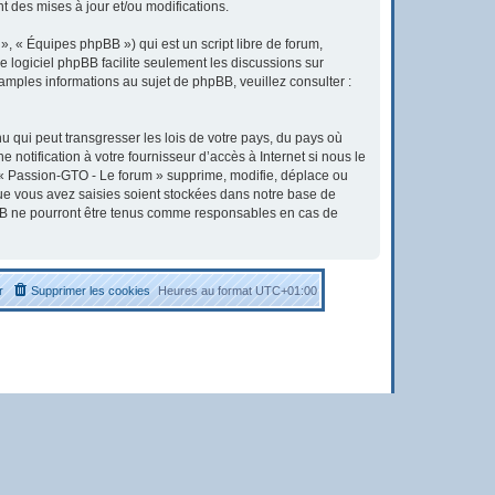
 des mises à jour et/ou modifications.
, « Équipes phpBB ») qui est un script libre de forum,
Le logiciel phpBB facilite seulement les discussions sur
ples informations au sujet de phpBB, veuillez consulter :
u qui peut transgresser les lois de votre pays, du pays où
otification à votre fournisseur d’accès à Internet si nous le
« Passion-GTO - Le forum » supprime, modifie, déplace ou
que vous avez saisies soient stockées dans notre base de
pBB ne pourront être tenus comme responsables en cas de
r
Supprimer les cookies
Heures au format
UTC+01:00