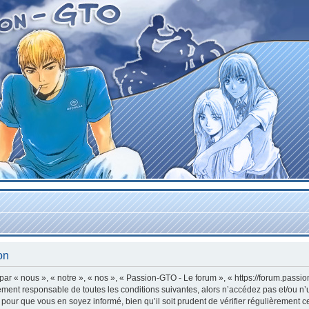
on
r « nous », « notre », « nos », « Passion-GTO - Le forum », « https://forum.passi
lement responsable de toutes les conditions suivantes, alors n’accédez pas et/ou n
 pour que vous en soyez informé, bien qu’il soit prudent de vérifier régulièrement c