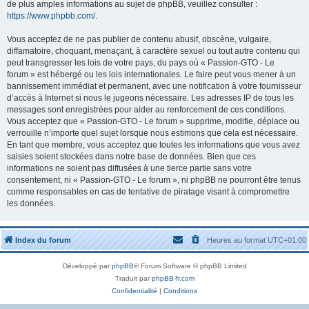
de plus amples informations au sujet de phpBB, veuillez consulter :
https://www.phpbb.com/
.
Vous acceptez de ne pas publier de contenu abusif, obscène, vulgaire,
diffamatoire, choquant, menaçant, à caractère sexuel ou tout autre contenu qui
peut transgresser les lois de votre pays, du pays où « Passion-GTO - Le
forum » est hébergé ou les lois internationales. Le faire peut vous mener à un
bannissement immédiat et permanent, avec une notification à votre fournisseur
d’accès à Internet si nous le jugeons nécessaire. Les adresses IP de tous les
messages sont enregistrées pour aider au renforcement de ces conditions.
Vous acceptez que « Passion-GTO - Le forum » supprime, modifie, déplace ou
verrouille n’importe quel sujet lorsque nous estimons que cela est nécessaire.
En tant que membre, vous acceptez que toutes les informations que vous avez
saisies soient stockées dans notre base de données. Bien que ces
informations ne soient pas diffusées à une tierce partie sans votre
consentement, ni « Passion-GTO - Le forum », ni phpBB ne pourront être tenus
comme responsables en cas de tentative de piratage visant à compromettre
les données.
Index du forum
Heures au format
UTC+01:00
Développé par
phpBB
® Forum Software © phpBB Limited
Traduit par
phpBB-fr.com
Confidentialité
|
Conditions