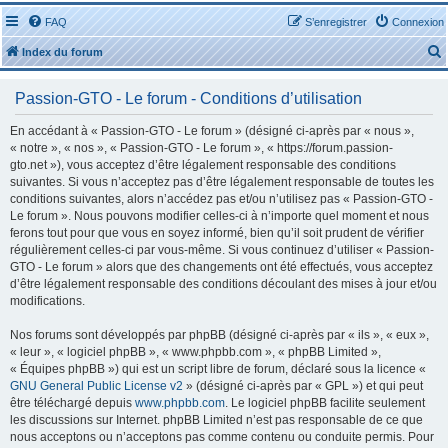
FAQ
S’enregistrer
Connexion
Index du forum
Passion-GTO - Le forum - Conditions d’utilisation
En accédant à « Passion-GTO - Le forum » (désigné ci-après par « nous »,
« notre », « nos », « Passion-GTO - Le forum », « https://forum.passion-
gto.net »), vous acceptez d’être légalement responsable des conditions
r
suivantes. Si vous n’acceptez pas d’être légalement responsable de toutes les
conditions suivantes, alors n’accédez pas et/ou n’utilisez pas « Passion-GTO -
Le forum ». Nous pouvons modifier celles-ci à n’importe quel moment et nous
ferons tout pour que vous en soyez informé, bien qu’il soit prudent de vérifier
régulièrement celles-ci par vous-même. Si vous continuez d’utiliser « Passion-
GTO - Le forum » alors que des changements ont été effectués, vous acceptez
r
d’être légalement responsable des conditions découlant des mises à jour et/ou
modifications.
Nos forums sont développés par phpBB (désigné ci-après par « ils », « eux »,
« leur », « logiciel phpBB », « www.phpbb.com », « phpBB Limited »,
« Équipes phpBB ») qui est un script libre de forum, déclaré sous la licence «
GNU General Public License v2
» (désigné ci-après par « GPL ») et qui peut
être téléchargé depuis
www.phpbb.com
. Le logiciel phpBB facilite seulement
les discussions sur Internet. phpBB Limited n’est pas responsable de ce que
nous acceptons ou n’acceptons pas comme contenu ou conduite permis. Pour