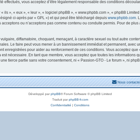
 effectués, vous acceptez d’être légalement responsable des conditions découlant
ils », « eux », « leur », « logiciel phpBB », « www.phpbb.com », « phpBB Limited »
ésigné ci-après par « GPL ») et qui peut être téléchargé depuis
www.phpbb.com
. 
s acceptons ou n’acceptons pas comme contenu ou conduite permis. Pour de plus am
ulgaire, diffamatoire, choquant, menaçant, à caractère sexuel ou tout autre conten
nales. Le faire peut vous mener à un bannissement immédiat et permanent, avec une n
nt enregistrées pour aider au renforcement de ces conditions. Vous acceptez que 
la est nécessaire. En tant que membre, vous acceptez que toutes les informations 
à une tierce partie sans votre consentement, ni « Passion-GTO - Le forum », ni ph
Nous contacte
Développé par
phpBB
® Forum Software © phpBB Limited
Traduit par
phpBB-fr.com
Confidentialité
|
Conditions