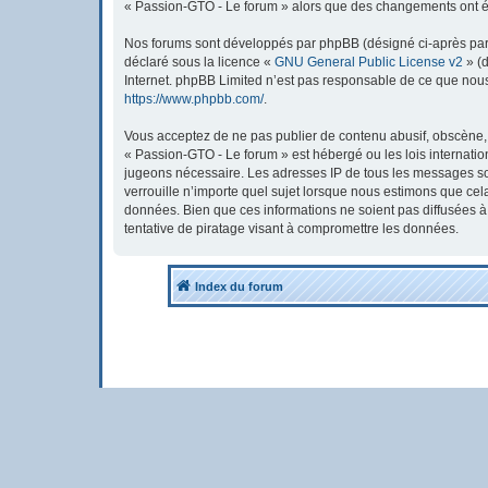
« Passion-GTO - Le forum » alors que des changements ont été
Nos forums sont développés par phpBB (désigné ci-après par « 
déclaré sous la licence «
GNU General Public License v2
» (d
Internet. phpBB Limited n’est pas responsable de ce que nou
https://www.phpbb.com/
.
Vous acceptez de ne pas publier de contenu abusif, obscène, v
« Passion-GTO - Le forum » est hébergé ou les lois internatio
jugeons nécessaire. Les adresses IP de tous les messages so
verrouille n’importe quel sujet lorsque nous estimons que ce
données. Bien que ces informations ne soient pas diffusées 
tentative de piratage visant à compromettre les données.
Index du forum