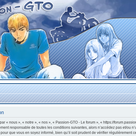
on
r « nous », « notre », « nos », « Passion-GTO - Le forum », « https://forum.passi
lement responsable de toutes les conditions suivantes, alors n’accédez pas et/ou n
 pour que vous en soyez informé, bien qu’il soit prudent de vérifier régulièrement c