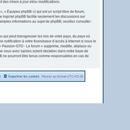
 des mises à jour et/ou modifications.
, « Équipes phpBB ») qui est un script libre de forum,
Le logiciel phpBB facilite seulement les discussions sur
ples informations au sujet de phpBB, veuillez consulter :
u qui peut transgresser les lois de votre pays, du pays où
otification à votre fournisseur d’accès à Internet si nous le
« Passion-GTO - Le forum » supprime, modifie, déplace ou
que vous avez saisies soient stockées dans notre base de
pBB ne pourront être tenus comme responsables en cas de
r
Supprimer les cookies
Heures au format
UTC+01:00