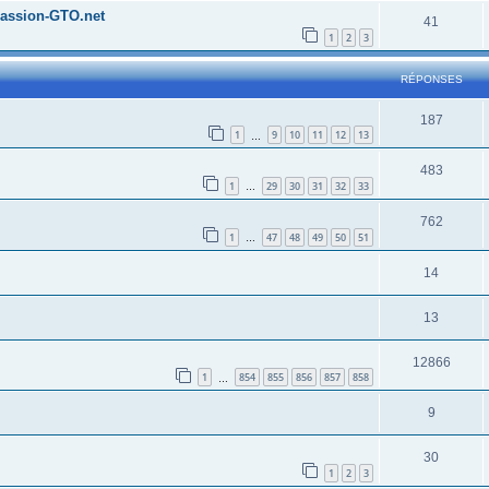
 Passion-GTO.net
41
1
2
3
RÉPONSES
187
1
9
10
11
12
13
…
483
1
29
30
31
32
33
…
762
1
47
48
49
50
51
…
14
13
12866
1
854
855
856
857
858
…
9
30
1
2
3