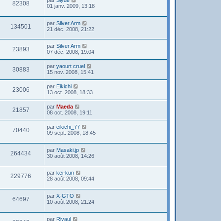
82308
01 janv. 2009, 13:18
par
Silver Arm
134501
21 déc. 2008, 21:22
par
Silver Arm
23893
07 déc. 2008, 19:04
par
yaourt cruel
30883
15 nov. 2008, 15:41
par
Eikichi
23006
13 oct. 2008, 18:33
par
Maeda
21857
08 oct. 2008, 19:11
par
eikichi_77
70440
09 sept. 2008, 18:45
par
Masaki.jp
264434
30 août 2008, 14:26
par
kei-kun
229776
28 août 2008, 09:44
par
X-GTO
64697
10 août 2008, 21:24
par
Rivaul