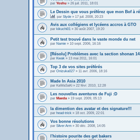
par
Yoshu
»
26 juil. 2011, 18:01
Le Dessin que vous préférez que mon Bof à ré
par
Slyde
»
17 juil. 2008, 20:23
Avis aux collégiens et lycéens accros à GTO
par
kikuchi01
»
30 août 2007, 19:20
Petit test trouvé dans le vaste monde du net
par
Namie
»
10 sept. 2006, 16:16
[Résolu] Problèmes avec la section shonan 14 
par
Kwak
»
13 mai 2011, 16:01
Top 3 de vos sites préférés
par
Onizuka027
»
11 avr. 2006, 18:16
Made In Asia 2010
par
KaWaSaKi
»
22 févr. 2010, 12:28
Les nouvelles aventures de Fuji :D
par
Maeda
»
19 sept. 2009, 05:13
la dimention des avatar et des signature!!!
par
head-trick
»
18 oct. 2009, 22:01
Vos bonne résolutions
par
Silver Arm
»
30 déc. 2008, 14:05
l'histoire pourite des get bakers