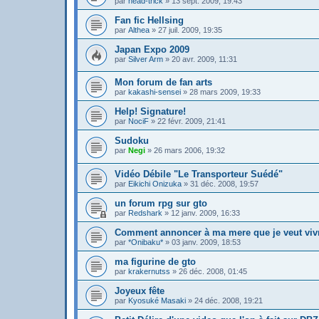
par
head-trick
»
13 sept. 2009, 19:43
Fan fic Hellsing
par
Althea
»
27 juil. 2009, 19:35
Japan Expo 2009
par
Silver Arm
»
20 avr. 2009, 11:31
Mon forum de fan arts
par
kakashi-sensei
»
28 mars 2009, 19:33
Help! Signature!
par
NociF
»
22 févr. 2009, 21:41
Sudoku
par
Negi
»
26 mars 2006, 19:32
Vidéo Débile "Le Transporteur Suédé"
par
Eikichi Onizuka
»
31 déc. 2008, 19:57
un forum rpg sur gto
par
Redshark
»
12 janv. 2009, 16:33
Comment annoncer à ma mere que je veut viv
par
*Onibaku*
»
03 janv. 2009, 18:53
ma figurine de gto
par
krakernutss
»
26 déc. 2008, 01:45
Joyeux fête
par
Kyosuké Masaki
»
24 déc. 2008, 19:21