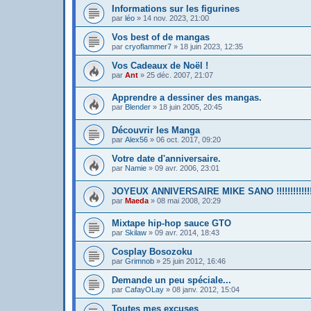
Informations sur les figurines
par
léo
»
14 nov. 2023, 21:00
Vos best of de mangas
par
cryoflammer7
»
18 juin 2023, 12:35
Vos Cadeaux de Noël !
par
Ant
»
25 déc. 2007, 21:07
Apprendre a dessiner des mangas.
par
Blender
»
18 juin 2005, 20:45
Découvrir les Manga
par
Alex56
»
06 oct. 2017, 09:20
Votre date d'anniversaire.
par
Namie
»
09 avr. 2006, 23:01
JOYEUX ANNIVERSAIRE MIKE SANO !!!!!!!!!!!!
par
Maeda
»
08 mai 2008, 20:29
Mixtape hip-hop sauce GTO
par
Skilaw
»
09 avr. 2014, 18:43
Cosplay Bosozoku
par
Grimnob
»
25 juin 2012, 16:46
Demande un peu spéciale...
par
CafayOLay
»
08 janv. 2012, 15:04
Toutes mes excuses