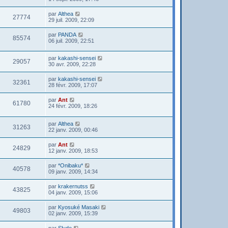
par
Althea
27774
29 juil. 2009, 22:09
par
PANDA
85574
06 juil. 2009, 22:51
par
kakashi-sensei
29057
30 avr. 2009, 22:28
par
kakashi-sensei
32361
28 févr. 2009, 17:07
par
Ant
61780
24 févr. 2009, 18:26
par
Althea
31263
22 janv. 2009, 00:46
par
Ant
24829
12 janv. 2009, 18:53
par
*Onibaku*
40578
09 janv. 2009, 14:34
par
krakernutss
43825
04 janv. 2009, 15:06
par
Kyosuké Masaki
49803
02 janv. 2009, 15:39
par
Slyde