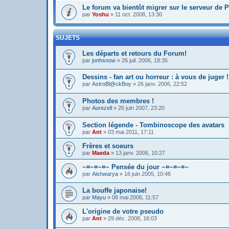
Le forum va bientôt migrer sur le serveur de
par
Yoshu
»
11 oct. 2008, 13:30
SUJETS
Les départs et retours du Forum!
par
jonhsnow
»
26 juil. 2006, 18:35
Dessins - fan art ou horreur : à vous de juger !
par
AstroBl@ckBoy
»
26 janv. 2006, 22:52
Photos des membres !
par
Aurezell
»
26 juin 2007, 23:20
Section légende - Tombinoscope des avatars
par
Ant
»
03 mai 2011, 17:11
Frères et soeurs
par
Maeda
»
13 janv. 2006, 10:27
~¤~¤~¤~ Pensée du jour ~¤~¤~¤~
par
Aishwarya
»
16 juin 2005, 10:46
La bouffe japonaise!
par
Mayu
»
08 mai 2006, 11:57
L'origine de votre pseudo
par
Ant
»
29 déc. 2008, 16:03