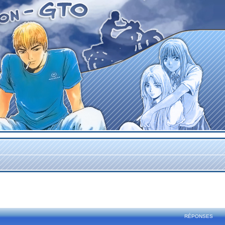
rcher
echerche avancée
RÉPONSES