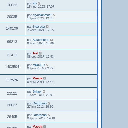
par
léo
16633
15 nov. 2023, 17:07
par
cryoflammer7
29035
18 juin 2023, 12:35
par
linda ava
148130
25 oct. 2021, 17:15
par
Sasuketech
99213
09 avr. 2020, 18:00
par
Ant
21411
08 oct. 2017, 17:53
par
milan110
1403594
08 juin 2015, 02:29
par
Maeda
112526
09 mai 2014, 18:44
par
Skilaw
23521
10 avr. 2014, 20:01
par
Onerasan
20627
27 juin 2012, 16:50
par
Onerasan
28495
08 janv. 2012, 19:19
par
Maeda