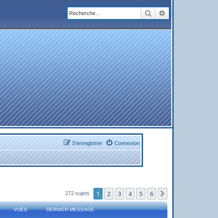
Rechercher
Recherche avanc
S’enregistrer
Connexion
1
2
3
4
5
6
Suivante
272 sujets
VUES
DERNIER MESSAGE