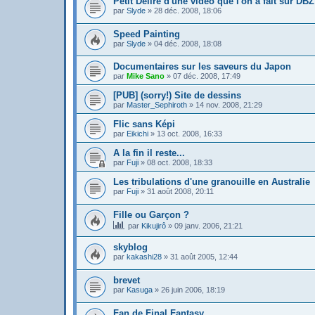
Petit Délire d'une video que l'on à fait sur DBZ
par
Slyde
»
28 déc. 2008, 18:06
Speed Painting
par
Slyde
»
04 déc. 2008, 18:08
Documentaires sur les saveurs du Japon
par
Mike Sano
»
07 déc. 2008, 17:49
[PUB] (sorry!) Site de dessins
par
Master_Sephiroth
»
14 nov. 2008, 21:29
Flic sans Képi
par
Eikichi
»
13 oct. 2008, 16:33
A la fin il reste...
par
Fuji
»
08 oct. 2008, 18:33
Les tribulations d'une granouille en Australie
par
Fuji
»
31 août 2008, 20:11
Fille ou Garçon ?
par
Kikujirô
»
09 janv. 2006, 21:21
skyblog
par
kakashi28
»
31 août 2005, 12:44
brevet
par
Kasuga
»
26 juin 2006, 18:19
Fan de Final Fantasy