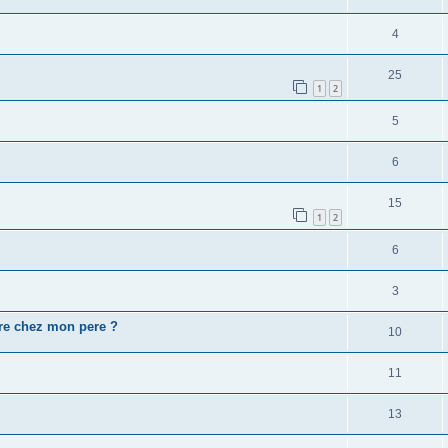
4
25
1
2
5
6
15
1
2
6
3
re chez mon pere ?
10
11
13