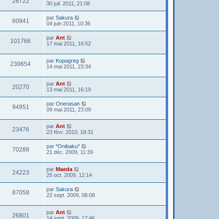
26722
30 juil. 2011, 21:08
par
Sakura
60941
04 juin 2011, 10:36
par
Ant
101766
17 mai 2011, 16:52
par
Kopagreg
239654
14 mai 2011, 23:34
par
Ant
20270
13 mai 2011, 16:19
par
Onerasan
94951
09 mai 2011, 23:09
par
Ant
23476
23 févr. 2010, 18:31
par
*Onibaku*
70288
21 déc. 2009, 11:39
par
Maeda
24223
25 oct. 2009, 12:14
par
Sakura
87058
22 sept. 2009, 08:08
par
Ant
26801
14 sept. 2009, 17:46