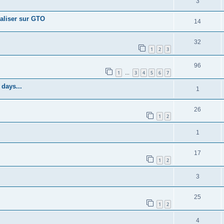
3
aliser sur GTO
14
32
1
2
3
96
1
3
4
5
6
7
…
days...
1
26
1
2
1
17
1
2
3
25
1
2
4