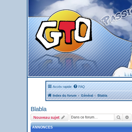
Accès rapide
FAQ
Index du forum
Général
Blabla
Blabla
Reche
R
Nouveau sujet
ANNONCES