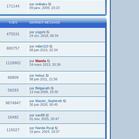
par
onibaku
171144
09 janv. 2009, 23:23
VUES
DERNIER MESSAGE
par
yogshi
475531
24 oct. 2018, 06:34
par
milan110
800757
08 juin 2015, 02:34
par
Maeda
1128902
24 mars 2013, 20:39
par
hebus
66809
08 juin 2011, 21:56
par
Belgarath
58293
13 mai 2008, 19:30
par
Master_Sephiroth
9674947
30 juin 2026, 00:45
par
xav88
16492
01 nov. 2025, 20:47
par
Nanda Ryuji
115027
15 janv. 2024, 18:37