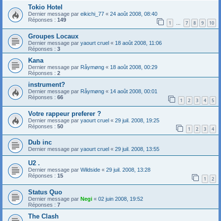
Tokio Hotel
Dernier message par
eikichi_77
«
24 août 2008, 08:40
Réponses :
149
1
7
8
9
10
…
Groupes Locaux
Dernier message par
yaourt cruel
«
18 août 2008, 11:06
Réponses :
3
Kana
Dernier message par
Råymøng
«
18 août 2008, 00:29
Réponses :
2
instrument?
Dernier message par
Råymøng
«
14 août 2008, 00:01
Réponses :
66
1
2
3
4
5
Votre rappeur preferer ?
Dernier message par
yaourt cruel
«
29 juil. 2008, 19:25
Réponses :
50
1
2
3
4
Dub inc
Dernier message par
yaourt cruel
«
29 juil. 2008, 13:55
U2 .
Dernier message par
Wildside
«
29 juil. 2008, 13:28
Réponses :
15
1
2
Status Quo
Dernier message par
Negi
«
02 juin 2008, 19:52
Réponses :
7
The Clash