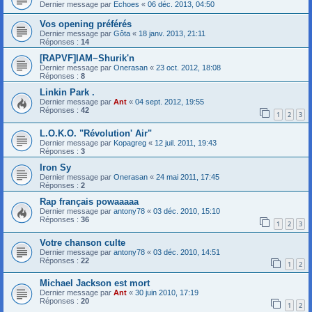
Dernier message par
Echoes
«
06 déc. 2013, 04:50
Vos opening préférés
Dernier message par
Gôta
«
18 janv. 2013, 21:11
Réponses :
14
[RAPVF]IAM~Shurik'n
Dernier message par
Onerasan
«
23 oct. 2012, 18:08
Réponses :
8
Linkin Park .
Dernier message par
Ant
«
04 sept. 2012, 19:55
Réponses :
42
1
2
3
L.O.K.O. "Révolution' Air"
Dernier message par
Kopagreg
«
12 juil. 2011, 19:43
Réponses :
3
Iron Sy
Dernier message par
Onerasan
«
24 mai 2011, 17:45
Réponses :
2
Rap français powaaaaa
Dernier message par
antony78
«
03 déc. 2010, 15:10
Réponses :
36
1
2
3
Votre chanson culte
Dernier message par
antony78
«
03 déc. 2010, 14:51
Réponses :
22
1
2
Michael Jackson est mort
Dernier message par
Ant
«
30 juin 2010, 17:19
Réponses :
20
1
2