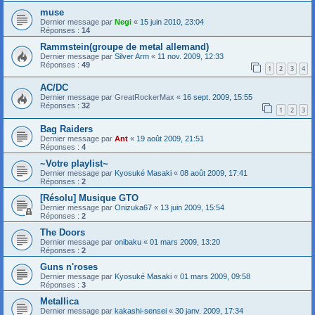
muse
Dernier message par
Negi
«
15 juin 2010, 23:04
Réponses :
14
Rammstein(groupe de metal allemand)
Dernier message par
Silver Arm
«
11 nov. 2009, 12:33
Réponses :
49
1
2
3
4
AC/DC
Dernier message par
GreatRockerMax
«
16 sept. 2009, 15:55
Réponses :
32
1
2
3
Bag Raiders
Dernier message par
Ant
«
19 août 2009, 21:51
Réponses :
4
~Votre playlist~
Dernier message par
Kyosuké Masaki
«
08 août 2009, 17:41
Réponses :
2
[Résolu] Musique GTO
Dernier message par
Onizuka67
«
13 juin 2009, 15:54
Réponses :
2
The Doors
Dernier message par
onibaku
«
01 mars 2009, 13:20
Réponses :
2
Guns n'roses
Dernier message par
Kyosuké Masaki
«
01 mars 2009, 09:58
Réponses :
3
Metallica
Dernier message par
kakashi-sensei
«
30 janv. 2009, 17:34