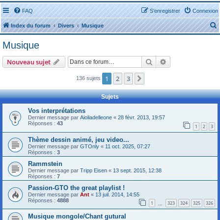
FAQ
S’enregistrer
Connexion
Index du forum
Divers
Musique
Musique
Rechercher
Recherche avanc
Nouveau sujet
1
2
3
Suivante
136 sujets
r
Sujets
Vos interprétations
Dernier message par
Aioliadelleone
«
28 févr. 2013, 19:57
Réponses :
43
1
2
3
r
Thème dessin animé, jeu video...
Dernier message par
GTOnly
«
11 oct. 2025, 07:27
Réponses :
3
Rammstein
Dernier message par
Tripp Eisen
«
13 sept. 2015, 12:38
Réponses :
7
Passion-GTO the great playlist !
Dernier message par
Ant
«
13 juil. 2014, 14:55
Réponses :
4888
1
323
324
325
326
…
Musique mongole/Chant gutural