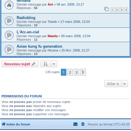
Nirvana
Dernier message par
Ant
«
06 avr. 2008, 13:17
Réponses :
56
1
2
3
4
Radioblog
Dernier message par
Tweek
«
17 mars 2008, 13:03
Réponses :
10
L'Arc-en-ciel
Dernier message par
Maeda
«
09 mars 2008, 13:04
Réponses :
12
Asian kung fu generation
Dernier message par
Hiruma
«
25 févr. 2008, 21:27
Réponses :
13
Nouveau sujet
1
2
3
Suivante
136 sujets
Aller à
PERMISSIONS DU FORUM
Vous
ne pouvez pas
poster de nouveaux sujets
Vous
ne pouvez pas
répondre aux sujets
Vous
ne pouvez pas
modifier vos messages
Vous
ne pouvez pas
supprimer vos messages
Index du forum
Heures au format
UTC+01:00