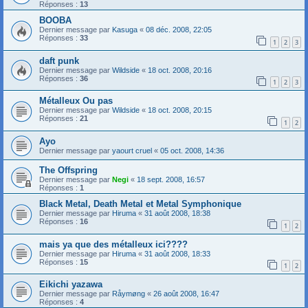
Réponses :
13
BOOBA
Dernier message par
Kasuga
«
08 déc. 2008, 22:05
Réponses :
33
1
2
3
daft punk
Dernier message par
Wildside
«
18 oct. 2008, 20:16
Réponses :
36
1
2
3
Métalleux Ou pas
Dernier message par
Wildside
«
18 oct. 2008, 20:15
Réponses :
21
1
2
Ayo
Dernier message par
yaourt cruel
«
05 oct. 2008, 14:36
The Offspring
Dernier message par
Negi
«
18 sept. 2008, 16:57
Réponses :
1
Black Metal, Death Metal et Metal Symphonique
Dernier message par
Hiruma
«
31 août 2008, 18:38
Réponses :
16
1
2
mais ya que des métalleux ici????
Dernier message par
Hiruma
«
31 août 2008, 18:33
Réponses :
15
1
2
Eikichi yazawa
Dernier message par
Råymøng
«
26 août 2008, 16:47
Réponses :
4