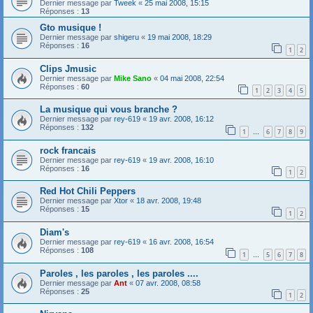
Dernier message par
Tweek
«
25 mai 2008, 15:15
Réponses :
13
Gto musique !
Dernier message par
shigeru
«
19 mai 2008, 18:29
Réponses :
16
1
2
Clips Jmusic
Dernier message par
Mike Sano
«
04 mai 2008, 22:54
Réponses :
60
1
2
3
4
5
La musique qui vous branche ?
Dernier message par
rey-619
«
19 avr. 2008, 16:12
Réponses :
132
1
6
7
8
9
…
rock francais
Dernier message par
rey-619
«
19 avr. 2008, 16:10
Réponses :
16
1
2
Red Hot Chili Peppers
Dernier message par
Xtor
«
18 avr. 2008, 19:48
Réponses :
15
1
2
Diam's
Dernier message par
rey-619
«
16 avr. 2008, 16:54
Réponses :
108
1
5
6
7
8
…
Paroles , les paroles , les paroles ....
Dernier message par
Ant
«
07 avr. 2008, 08:58
Réponses :
25
1
2