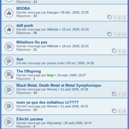
Réponses :
13
BOOBA
Dernier message par
Kasuga
«
08 déc. 2008, 22:05
Réponses :
33
1
2
3
daft punk
Dernier message par
Wildside
«
18 oct. 2008, 20:16
Réponses :
36
1
2
3
Métalleux Ou pas
Dernier message par
Wildside
«
18 oct. 2008, 20:15
Réponses :
21
1
2
Ayo
Dernier message par
yaourt cruel
«
05 oct. 2008, 14:36
The Offspring
Dernier message par
Negi
«
18 sept. 2008, 16:57
Réponses :
1
Black Metal, Death Metal et Metal Symphonique
Dernier message par
Hiruma
«
31 août 2008, 18:38
Réponses :
16
1
2
mais ya que des métalleux ici????
Dernier message par
Hiruma
«
31 août 2008, 18:33
Réponses :
15
1
2
Eikichi yazawa
Dernier message par
Råymøng
«
26 août 2008, 16:47
Réponses :
4