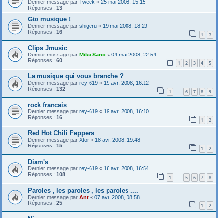
Dernier message par
Tweek
«
25 mai 2008, 15:15
Réponses :
13
Gto musique !
Dernier message par
shigeru
«
19 mai 2008, 18:29
Réponses :
16
1
2
Clips Jmusic
Dernier message par
Mike Sano
«
04 mai 2008, 22:54
Réponses :
60
1
2
3
4
5
La musique qui vous branche ?
Dernier message par
rey-619
«
19 avr. 2008, 16:12
Réponses :
132
1
6
7
8
9
…
rock francais
Dernier message par
rey-619
«
19 avr. 2008, 16:10
Réponses :
16
1
2
Red Hot Chili Peppers
Dernier message par
Xtor
«
18 avr. 2008, 19:48
Réponses :
15
1
2
Diam's
Dernier message par
rey-619
«
16 avr. 2008, 16:54
Réponses :
108
1
5
6
7
8
…
Paroles , les paroles , les paroles ....
Dernier message par
Ant
«
07 avr. 2008, 08:58
Réponses :
25
1
2