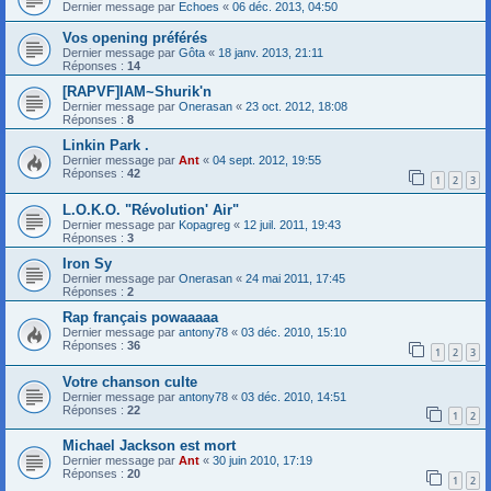
Dernier message par
Echoes
«
06 déc. 2013, 04:50
Vos opening préférés
Dernier message par
Gôta
«
18 janv. 2013, 21:11
Réponses :
14
[RAPVF]IAM~Shurik'n
Dernier message par
Onerasan
«
23 oct. 2012, 18:08
Réponses :
8
Linkin Park .
Dernier message par
Ant
«
04 sept. 2012, 19:55
Réponses :
42
1
2
3
L.O.K.O. "Révolution' Air"
Dernier message par
Kopagreg
«
12 juil. 2011, 19:43
Réponses :
3
Iron Sy
Dernier message par
Onerasan
«
24 mai 2011, 17:45
Réponses :
2
Rap français powaaaaa
Dernier message par
antony78
«
03 déc. 2010, 15:10
Réponses :
36
1
2
3
Votre chanson culte
Dernier message par
antony78
«
03 déc. 2010, 14:51
Réponses :
22
1
2
Michael Jackson est mort
Dernier message par
Ant
«
30 juin 2010, 17:19
Réponses :
20
1
2