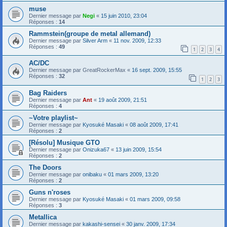
muse
Dernier message par
Negi
«
15 juin 2010, 23:04
Réponses :
14
Rammstein(groupe de metal allemand)
Dernier message par
Silver Arm
«
11 nov. 2009, 12:33
Réponses :
49
1
2
3
4
AC/DC
Dernier message par
GreatRockerMax
«
16 sept. 2009, 15:55
Réponses :
32
1
2
3
Bag Raiders
Dernier message par
Ant
«
19 août 2009, 21:51
Réponses :
4
~Votre playlist~
Dernier message par
Kyosuké Masaki
«
08 août 2009, 17:41
Réponses :
2
[Résolu] Musique GTO
Dernier message par
Onizuka67
«
13 juin 2009, 15:54
Réponses :
2
The Doors
Dernier message par
onibaku
«
01 mars 2009, 13:20
Réponses :
2
Guns n'roses
Dernier message par
Kyosuké Masaki
«
01 mars 2009, 09:58
Réponses :
3
Metallica
Dernier message par
kakashi-sensei
«
30 janv. 2009, 17:34