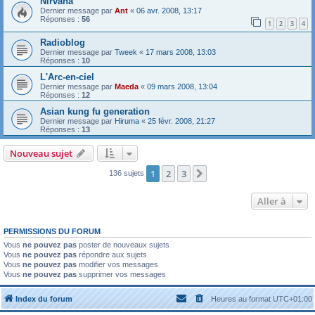
Nirvana
Dernier message par
Ant
«
06 avr. 2008, 13:17
Réponses :
56
1
2
3
4
Radioblog
Dernier message par
Tweek
«
17 mars 2008, 13:03
Réponses :
10
L'Arc-en-ciel
Dernier message par
Maeda
«
09 mars 2008, 13:04
Réponses :
12
Asian kung fu generation
Dernier message par
Hiruma
«
25 févr. 2008, 21:27
Réponses :
13
Nouveau sujet
1
2
3
Suivante
136 sujets
Aller à
PERMISSIONS DU FORUM
Vous
ne pouvez pas
poster de nouveaux sujets
Vous
ne pouvez pas
répondre aux sujets
Vous
ne pouvez pas
modifier vos messages
Vous
ne pouvez pas
supprimer vos messages
Index du forum
Heures au format
UTC+01:00