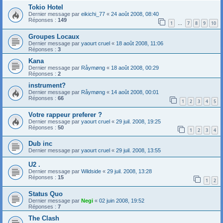
Tokio Hotel
Dernier message par
eikichi_77
«
24 août 2008, 08:40
Réponses :
149
1
7
8
9
10
…
Groupes Locaux
Dernier message par
yaourt cruel
«
18 août 2008, 11:06
Réponses :
3
Kana
Dernier message par
Råymøng
«
18 août 2008, 00:29
Réponses :
2
instrument?
Dernier message par
Råymøng
«
14 août 2008, 00:01
Réponses :
66
1
2
3
4
5
Votre rappeur preferer ?
Dernier message par
yaourt cruel
«
29 juil. 2008, 19:25
Réponses :
50
1
2
3
4
Dub inc
Dernier message par
yaourt cruel
«
29 juil. 2008, 13:55
U2 .
Dernier message par
Wildside
«
29 juil. 2008, 13:28
Réponses :
15
1
2
Status Quo
Dernier message par
Negi
«
02 juin 2008, 19:52
Réponses :
7
The Clash