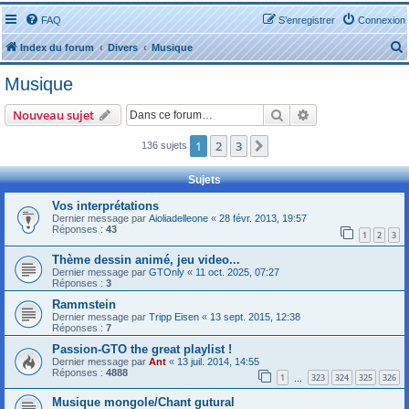
FAQ
S’enregistrer
Connexion
Index du forum
Divers
Musique
Musique
Rechercher
Recherche avanc
Nouveau sujet
1
2
3
Suivante
136 sujets
r
Sujets
Vos interprétations
Dernier message par
Aioliadelleone
«
28 févr. 2013, 19:57
Réponses :
43
1
2
3
r
Thème dessin animé, jeu video...
Dernier message par
GTOnly
«
11 oct. 2025, 07:27
Réponses :
3
Rammstein
Dernier message par
Tripp Eisen
«
13 sept. 2015, 12:38
Réponses :
7
Passion-GTO the great playlist !
Dernier message par
Ant
«
13 juil. 2014, 14:55
Réponses :
4888
1
323
324
325
326
…
Musique mongole/Chant gutural