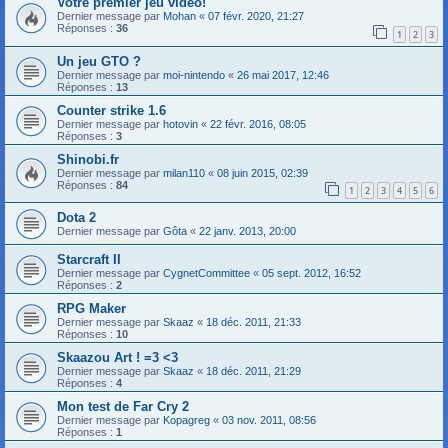
Votre premier jeu vidéo!
Dernier message par
Mohan
«
07 févr. 2020, 21:27
Réponses :
36
1
2
3
Un jeu GTO ?
Dernier message par
moi-nintendo
«
26 mai 2017, 12:46
Réponses :
13
Counter strike 1.6
Dernier message par
hotovin
«
22 févr. 2016, 08:05
Réponses :
3
Shinobi.fr
Dernier message par
milan110
«
08 juin 2015, 02:39
Réponses :
84
1
2
3
4
5
6
Dota 2
Dernier message par
Gôta
«
22 janv. 2013, 20:00
Starcraft II
Dernier message par
CygnetCommittee
«
05 sept. 2012, 16:52
Réponses :
2
RPG Maker
Dernier message par
Skaaz
«
18 déc. 2011, 21:33
Réponses :
10
Skaazou Art ! =3 <3
Dernier message par
Skaaz
«
18 déc. 2011, 21:29
Réponses :
4
Mon test de Far Cry 2
Dernier message par
Kopagreg
«
03 nov. 2011, 08:56
Réponses :
1