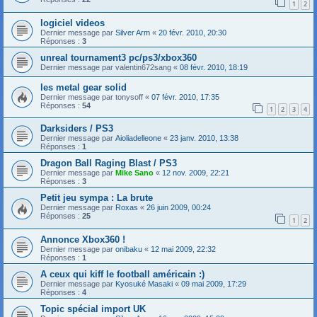
1
2
logiciel videos
Dernier message par
Silver Arm
«
20 févr. 2010, 20:30
Réponses :
3
unreal tournament3 pc/ps3/xbox360
Dernier message par
valentin672sang
«
08 févr. 2010, 18:19
les metal gear solid
Dernier message par
tonysoff
«
07 févr. 2010, 17:35
Réponses :
54
1
2
3
4
Darksiders / PS3
Dernier message par
Aioliadelleone
«
23 janv. 2010, 13:38
Réponses :
1
Dragon Ball Raging Blast / PS3
Dernier message par
Mike Sano
«
12 nov. 2009, 22:21
Réponses :
3
Petit jeu sympa : La brute
Dernier message par
Roxas
«
26 juin 2009, 00:24
Réponses :
25
1
2
Annonce Xbox360 !
Dernier message par
onibaku
«
12 mai 2009, 22:32
Réponses :
1
A ceux qui kiff le football américain :)
Dernier message par
Kyosuké Masaki
«
09 mai 2009, 17:29
Réponses :
4
Topic spécial import UK