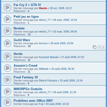
Far Cry 2 + GTA IV
Dernier message par
Maeda
«
28 oct. 2008, 10:17
Réponses :
4
Petit jeu en ligne
Dernier message par
eikichi_77
«
08 sept. 2008, 16:33
Réponses :
1
Nostale
Dernier message par
eikichi_77
«
02 sept. 2008, 08:34
Réponses :
10
Guild Wars
Dernier message par
kei-kun
«
28 août 2008, 10:56
Réponses :
18
1
2
Horde
Dernier message par
Kyosuké Masaki
«
27 août 2008, 07:52
Réponses :
11
Assasin's Creed
Dernier message par
Wildside
«
20 août 2008, 09:30
Réponses :
11
Final Fantasy 10
Dernier message par
Eikichi Onizuka
«
15 août 2008, 13:34
Réponses :
9
MMORPGs Gratuits
Dernier message par
eikichi_77
«
05 août 2008, 21:34
Réponses :
9
Problème avec Office 2007
Dernier message par
Fuji
«
04 août 2008, 10:32