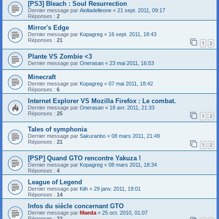
[PS3] Bleach : Soul Resurrection
Dernier message par
Aioliadelleone
«
21 sept. 2011, 09:17
Réponses :
2
Mirror's Edge
Dernier message par
Kopagreg
«
16 sept. 2011, 18:43
Réponses :
21
1
2
Plante VS Zombie <3
Dernier message par
Onerasan
«
23 mai 2011, 16:53
Minecraft
Dernier message par
Kopagreg
«
07 mai 2011, 18:42
Réponses :
6
Internet Explorer VS Mozilla Firefox : Le combat.
Dernier message par
Onerasan
«
18 avr. 2011, 21:33
Réponses :
25
1
2
Tales of symphonia
Dernier message par
Sakuranbo
«
08 mars 2011, 21:49
Réponses :
21
1
2
[PSP] Quand GTO rencontre Yakuza !
Dernier message par
Kopagreg
«
08 mars 2011, 18:34
Réponses :
4
League of Legend
Dernier message par
Kiih
«
29 janv. 2011, 19:01
Réponses :
14
Infos du siècle concernant GTO
Dernier message par
Maeda
«
25 oct. 2010, 01:07
Réponses :
22