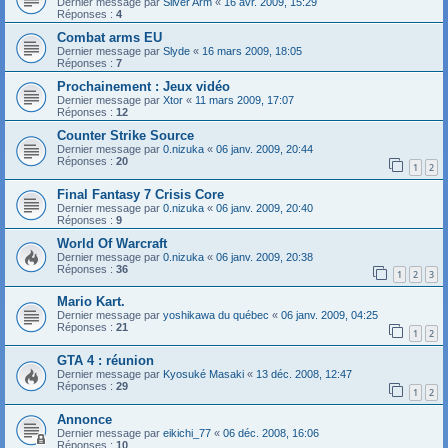
Dernier message par
Silver Arm
«
16 avr. 2009, 15:29
Réponses :
4
Combat arms EU
Dernier message par
Slyde
«
16 mars 2009, 18:05
Réponses :
7
Prochainement : Jeux vidéo
Dernier message par
Xtor
«
11 mars 2009, 17:07
Réponses :
12
Counter Strike Source
Dernier message par
0.nizuka
«
06 janv. 2009, 20:44
Réponses :
20
1
2
Final Fantasy 7 Crisis Core
Dernier message par
0.nizuka
«
06 janv. 2009, 20:40
Réponses :
9
World Of Warcraft
Dernier message par
0.nizuka
«
06 janv. 2009, 20:38
Réponses :
36
1
2
3
Mario Kart.
Dernier message par
yoshikawa du québec
«
06 janv. 2009, 04:25
Réponses :
21
1
2
GTA 4 : réunion
Dernier message par
Kyosuké Masaki
«
13 déc. 2008, 12:47
Réponses :
29
1
2
Annonce
Dernier message par
eikichi_77
«
06 déc. 2008, 16:06
Réponses :
10