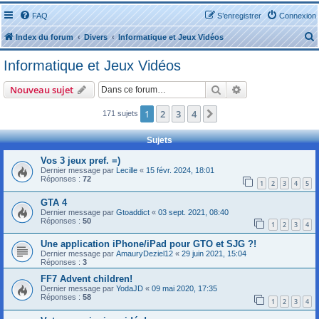
FAQ
S’enregistrer
Connexion
Index du forum
Divers
Informatique et Jeux Vidéos
Informatique et Jeux Vidéos
Rechercher
Recherche avanc
Nouveau sujet
1
2
3
4
Suivante
171 sujets
r
Sujets
Vos 3 jeux pref. =)
Dernier message par
Lecille
«
15 févr. 2024, 18:01
Réponses :
72
1
2
3
4
5
r
GTA 4
Dernier message par
Gtoaddict
«
03 sept. 2021, 08:40
Réponses :
50
1
2
3
4
Une application iPhone/iPad pour GTO et SJG ?!
Dernier message par
AmauryDeziel12
«
29 juin 2021, 15:04
Réponses :
3
FF7 Advent children!
Dernier message par
YodaJD
«
09 mai 2020, 17:35
Réponses :
58
1
2
3
4