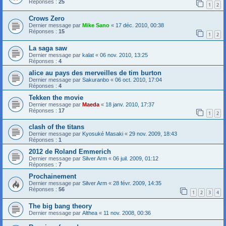
Réponses :
25
1
2
Crows Zero
Dernier message par
Mike Sano
«
17 déc. 2010, 00:38
Réponses :
15
1
2
La saga saw
Dernier message par
kalat
«
06 nov. 2010, 13:25
Réponses :
4
alice au pays des merveilles de tim burton
Dernier message par
Sakuranbo
«
06 oct. 2010, 17:04
Réponses :
4
Tekken the movie
Dernier message par
Maeda
«
18 janv. 2010, 17:37
Réponses :
17
1
2
clash of the titans
Dernier message par
Kyosuké Masaki
«
29 nov. 2009, 18:43
Réponses :
1
2012 de Roland Emmerich
Dernier message par
Silver Arm
«
06 juil. 2009, 01:12
Réponses :
7
Prochainement
Dernier message par
Silver Arm
«
28 févr. 2009, 14:35
Réponses :
56
1
2
3
4
The big bang theory
Dernier message par
Althea
«
11 nov. 2008, 00:36