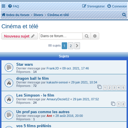
FAQ
S’enregistrer
Connexion
Index du forum
Divers
Cinéma et télé
Cinéma et télé
Rechercher
Recherche avanc
Nouveau sujet
1
2
Suivante
88 sujets
r
Sujets
Star wars
Dernier message par
FrankJD
«
09 oct. 2021, 17:46
Réponses :
14
r
dragon ball le film
Dernier message par
kakashi-sensei
«
29 juin 2021, 10:34
Réponses :
72
1
2
3
4
5
Les Simpson - le film
Dernier message par
AmauryDeziel12
«
29 juin 2021, 07:52
Réponses :
24
1
2
Un prof pas comme les autres
Dernier message par
Ant
«
28 août 2016, 20:00
Réponses :
1
vos 5 films préférés