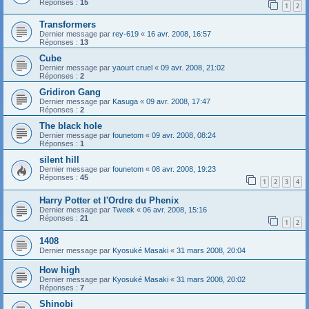
Réponses :
15
1
2
Transformers
Dernier message par
rey-619
«
16 avr. 2008, 16:57
Réponses :
13
Cube
Dernier message par
yaourt cruel
«
09 avr. 2008, 21:02
Réponses :
2
Gridiron Gang
Dernier message par
Kasuga
«
09 avr. 2008, 17:47
Réponses :
2
The black hole
Dernier message par
founetom
«
09 avr. 2008, 08:24
Réponses :
1
silent hill
Dernier message par
founetom
«
08 avr. 2008, 19:23
Réponses :
45
1
2
3
4
Harry Potter et l'Ordre du Phenix
Dernier message par
Tweek
«
06 avr. 2008, 15:16
Réponses :
21
1
2
1408
Dernier message par
Kyosuké Masaki
«
31 mars 2008, 20:04
How high
Dernier message par
Kyosuké Masaki
«
31 mars 2008, 20:02
Réponses :
7
Shinobi