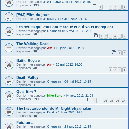
Dernier message par
0N1ZUKA
«
25 juin 2014, 09:55
Réponses :
133
1
6
7
8
9
…
[FdJ] Film du jour
Dernier message par
Reality
«
17 avr. 2013, 21:18
Les séries qui vous ont marqué et qui vous manquent
Dernier message par
Onerasan
«
06 févr. 2013, 22:56
Réponses :
78
1
2
3
4
5
6
The Walking Dead
Dernier message par
Ant
«
15 janv. 2013, 11:18
Réponses :
16
1
2
Battle Royale
Dernier message par
Ant
«
23 mai 2012, 16:03
Réponses :
48
1
2
3
4
Death Valley
Dernier message par
Onerasan
«
06 mai 2012, 13:15
Réponses :
1
Quel film ?
Dernier message par
Mike Sano
«
04 nov. 2011, 21:08
Réponses :
390
1
24
25
26
27
…
The last airbender de M. Night Shyamalan
Dernier message par
Kwak
«
13 mai 2011, 16:10
Réponses :
10
Futurama
Dernier message par
Onerasan
«
23 avr. 2011, 12:25