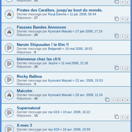
Réponses :
28
1
2
Pirates des Caraïbes, jusqu'au bout du monde.
Dernier message par
Ryuji Danma
«
11 juil. 2008, 00:44
Réponses :
27
1
2
Fausses Bandes Annonces
Dernier message par
Kyosuké Masaki
«
27 juin 2008, 17:19
Réponses :
26
1
2
Naruto Shipuuden ! le film !!
Dernier message par
Belgarath
«
16 mai 2008, 18:53
Réponses :
8
bienvenue chez les ch'ti
Dernier message par
Jiuytre
«
11 mai 2008, 21:26
Réponses :
20
1
2
Rocky Balboa
Dernier message par
Kyosuké Masaki
«
22 avr. 2008, 15:53
Réponses :
9
Malcolm
Dernier message par
Kyosuké Masaki
«
20 avr. 2008, 11:24
Réponses :
45
1
2
3
4
Supernatural
Dernier message par
rey-619
«
19 avr. 2008, 16:22
Réponses :
15
1
2
X-men 3
Dernier message par
rey-619
«
16 avr. 2008, 16:59