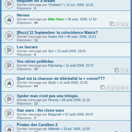
Requiem for a dream
Dernier message par
*Onibaku*
«
12 oct. 2008, 16:22
Réponses :
9
Heroes
Dernier message par
Mike Sano
«
28 sept. 2008, 17:52
Réponses :
44
1
2
3
[Buzz] 11 Septembre: la coïncidence Matrix?
Dernier message par
Snake Shit
«
06 sept. 2008, 15:51
Réponses :
12
Les lascars
Dernier message par
Xtor
«
22 août 2008, 18:41
Réponses :
9
Vos séries préférées
Dernier message par
Råymøng
«
11 août 2008, 22:57
Réponses :
15
1
2
Quel est la chanson de téléréalité la + conne???
Dernier message par
Slyde
«
11 août 2008, 13:35
Réponses :
64
1
2
3
4
5
Spider man n'est pas une trilogie.
Dernier message par
Hiruma
«
08 août 2008, 11:10
Réponses :
12
Star wars : the clone wars
Dernier message par
Belgarath
«
07 août 2008, 09:47
Réponses :
3
Pirates des Caraïbes 2
Dernier message par
Wildside
«
29 juil. 2008, 13:25