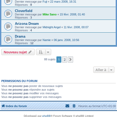
Dernier message par
Fuji
«
22 mars 2008, 16:31
Réponses :
8
Cloverfield
Dernier message par
Mike Sano
«
15 févr. 2008, 01:40
Réponses :
3
Arizona Dream
Dernier message par
Midnight Angel
«
11 févr. 2008, 00:07
Réponses :
4
Drama
Dernier message par
Namie
«
06 janv. 2008, 10:56
Réponses :
12
Nouveau sujet
1
2
Suivante
88 sujets
Aller à
PERMISSIONS DU FORUM
Vous
ne pouvez pas
poster de nouveaux sujets
Vous
ne pouvez pas
répondre aux sujets
Vous
ne pouvez pas
modifier vos messages
Vous
ne pouvez pas
supprimer vos messages
Index du forum
Heures au format
UTC+01:00
Développé par
phpBB
® Forum Software © phpBB Limited