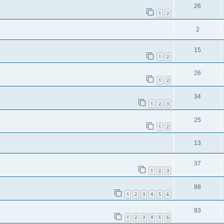
26
1
2
2
15
1
2
26
1
2
34
1
2
3
25
1
2
13
37
1
2
3
88
1
2
3
4
5
6
83
1
2
3
4
5
6