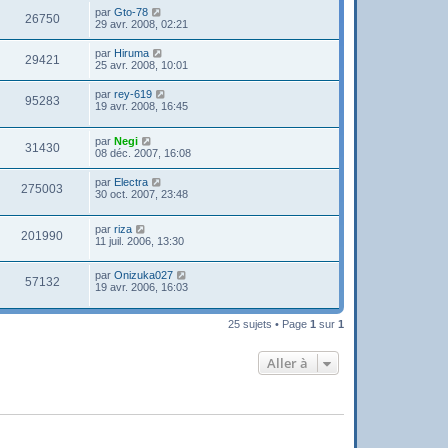
par
Gto-78
26750
29 avr. 2008, 02:21
par
Hiruma
29421
25 avr. 2008, 10:01
par
rey-619
95283
19 avr. 2008, 16:45
par
Negi
31430
08 déc. 2007, 16:08
par
Electra
275003
30 oct. 2007, 23:48
par
riza
201990
11 juil. 2006, 13:30
par
Onizuka027
57132
19 avr. 2006, 16:03
25 sujets • Page
1
sur
1
Aller à