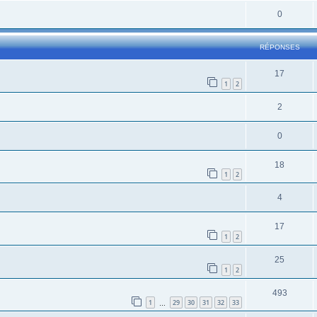
0
RÉPONSES
17
1
2
2
0
18
1
2
4
17
1
2
25
1
2
493
1
29
30
31
32
33
…