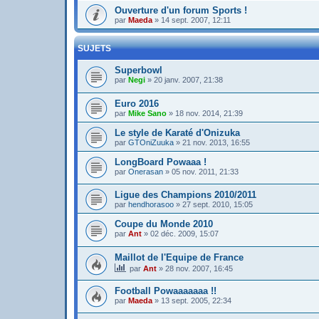
Ouverture d'un forum Sports !
par
Maeda
»
14 sept. 2007, 12:11
SUJETS
Superbowl
par
Negi
»
20 janv. 2007, 21:38
Euro 2016
par
Mike Sano
»
18 nov. 2014, 21:39
Le style de Karaté d'Onizuka
par
GTOniZuuka
»
21 nov. 2013, 16:55
LongBoard Powaaa !
par
Onerasan
»
05 nov. 2011, 21:33
Ligue des Champions 2010/2011
par
hendhorasoo
»
27 sept. 2010, 15:05
Coupe du Monde 2010
par
Ant
»
02 déc. 2009, 15:07
Maillot de l'Equipe de France
par
Ant
»
28 nov. 2007, 16:45
Football Powaaaaaaa !!
par
Maeda
»
13 sept. 2005, 22:34