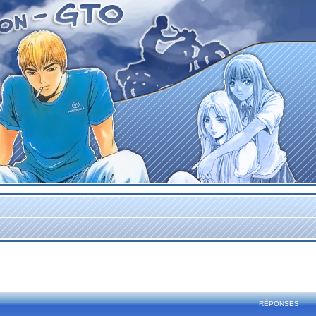
rcher
echerche avancée
RÉPONSES