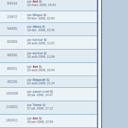
par
Ant
84534
19 mars 2009, 18:43
par
Mingus
21972
09 févr. 2009, 22:50
par
Althea
58405
10 déc. 2008, 23:30
par
kei-kun
82009
28 août 2008, 12:07
par
kei-kun
99356
28 août 2008, 12:06
par
Ant
80251
25 août 2008, 16:04
par
Belgarath
45226
02 août 2008, 21:24
par
yaourt cruel
102439
29 juil. 2008, 14:07
par
Tweek
210921
27 juil. 2008, 17:12
par
Ant
182411
28 juin 2008, 22:56