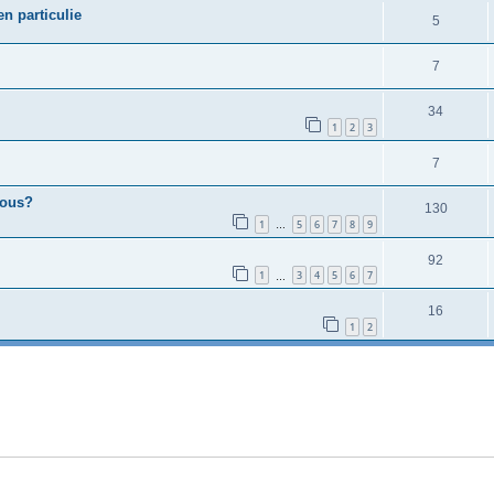
en particulie
5
7
34
1
2
3
7
vous?
130
1
5
6
7
8
9
…
92
1
3
4
5
6
7
…
16
1
2