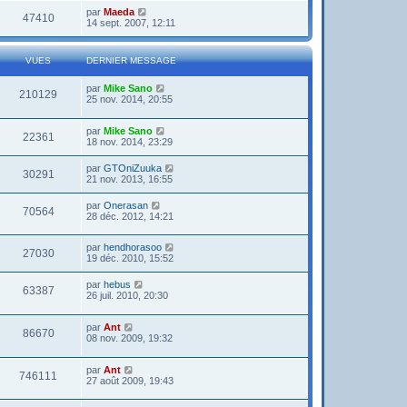
par
Maeda
47410
14 sept. 2007, 12:11
VUES
DERNIER MESSAGE
par
Mike Sano
210129
25 nov. 2014, 20:55
par
Mike Sano
22361
18 nov. 2014, 23:29
par
GTOniZuuka
30291
21 nov. 2013, 16:55
par
Onerasan
70564
28 déc. 2012, 14:21
par
hendhorasoo
27030
19 déc. 2010, 15:52
par
hebus
63387
26 juil. 2010, 20:30
par
Ant
86670
08 nov. 2009, 19:32
par
Ant
746111
27 août 2009, 19:43