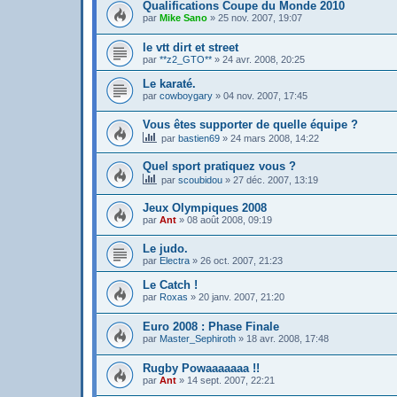
Qualifications Coupe du Monde 2010
par
Mike Sano
»
25 nov. 2007, 19:07
le vtt dirt et street
par
**z2_GTO**
»
24 avr. 2008, 20:25
Le karaté.
par
cowboygary
»
04 nov. 2007, 17:45
Vous êtes supporter de quelle équipe ?
par
bastien69
»
24 mars 2008, 14:22
Quel sport pratiquez vous ?
par
scoubidou
»
27 déc. 2007, 13:19
Jeux Olympiques 2008
par
Ant
»
08 août 2008, 09:19
Le judo.
par
Electra
»
26 oct. 2007, 21:23
Le Catch !
par
Roxas
»
20 janv. 2007, 21:20
Euro 2008 : Phase Finale
par
Master_Sephiroth
»
18 avr. 2008, 17:48
Rugby Powaaaaaaa !!
par
Ant
»
14 sept. 2007, 22:21