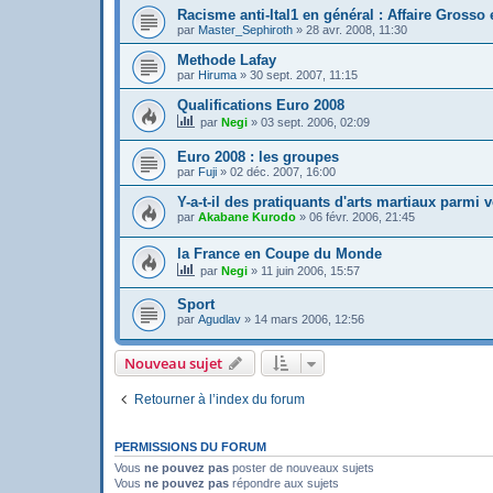
Racisme anti-Ital1 en général : Affaire Grosso 
par
Master_Sephiroth
»
28 avr. 2008, 11:30
Methode Lafay
par
Hiruma
»
30 sept. 2007, 11:15
Qualifications Euro 2008
par
Negi
»
03 sept. 2006, 02:09
Euro 2008 : les groupes
par
Fuji
»
02 déc. 2007, 16:00
Y-a-t-il des pratiquants d'arts martiaux parmi 
par
Akabane Kurodo
»
06 févr. 2006, 21:45
la France en Coupe du Monde
par
Negi
»
11 juin 2006, 15:57
Sport
par
Agudlav
»
14 mars 2006, 12:56
Nouveau sujet
Retourner à l’index du forum
PERMISSIONS DU FORUM
Vous
ne pouvez pas
poster de nouveaux sujets
Vous
ne pouvez pas
répondre aux sujets