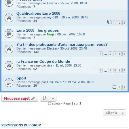
Dernier message par
Hiruma
«
25 avr. 2008, 10:01
Réponses :
7
Qualifications Euro 2008
Dernier message par
rey-619
«
19 avr. 2008, 16:45
Réponses :
34
1
2
3
Euro 2008 : les groupes
Dernier message par
Negi
«
08 déc. 2007, 16:08
Réponses :
7
Y-a-t-il des pratiquants d'arts martiaux parmi vous?
Dernier message par
Electra
«
30 oct. 2007, 23:48
Réponses :
130
1
6
7
8
9
…
la France en Coupe du Monde
Dernier message par
riza
«
11 juil. 2006, 13:30
Réponses :
92
1
4
5
6
7
…
Sport
Dernier message par
Onizuka027
«
19 avr. 2006, 16:03
Réponses :
16
1
2
Nouveau sujet
25 sujets • Page
1
sur
1
Aller à
PERMISSIONS DU FORUM