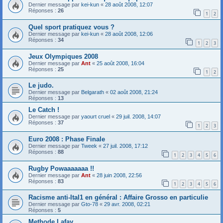
Dernier message par
kei-kun
«
28 août 2008, 12:07
Réponses :
26
1
2
Quel sport pratiquez vous ?
Dernier message par
kei-kun
«
28 août 2008, 12:06
Réponses :
34
1
2
3
Jeux Olympiques 2008
Dernier message par
Ant
«
25 août 2008, 16:04
Réponses :
25
1
2
Le judo.
Dernier message par
Belgarath
«
02 août 2008, 21:24
Réponses :
13
Le Catch !
Dernier message par
yaourt cruel
«
29 juil. 2008, 14:07
Réponses :
37
1
2
3
Euro 2008 : Phase Finale
Dernier message par
Tweek
«
27 juil. 2008, 17:12
Réponses :
88
1
2
3
4
5
6
Rugby Powaaaaaaa !!
Dernier message par
Ant
«
28 juin 2008, 22:56
Réponses :
83
1
2
3
4
5
6
Racisme anti-Ital1 en général : Affaire Grosso en particulie
Dernier message par
Gto-78
«
29 avr. 2008, 02:21
Réponses :
5
Methode Lafay