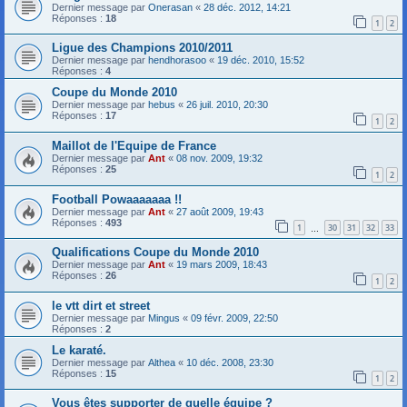
Dernier message par
Onerasan
«
28 déc. 2012, 14:21
Réponses :
18
1
2
Ligue des Champions 2010/2011
Dernier message par
hendhorasoo
«
19 déc. 2010, 15:52
Réponses :
4
Coupe du Monde 2010
Dernier message par
hebus
«
26 juil. 2010, 20:30
Réponses :
17
1
2
Maillot de l'Equipe de France
Dernier message par
Ant
«
08 nov. 2009, 19:32
Réponses :
25
1
2
Football Powaaaaaaa !!
Dernier message par
Ant
«
27 août 2009, 19:43
Réponses :
493
1
30
31
32
33
…
Qualifications Coupe du Monde 2010
Dernier message par
Ant
«
19 mars 2009, 18:43
Réponses :
26
1
2
le vtt dirt et street
Dernier message par
Mingus
«
09 févr. 2009, 22:50
Réponses :
2
Le karaté.
Dernier message par
Althea
«
10 déc. 2008, 23:30
Réponses :
15
1
2
Vous êtes supporter de quelle équipe ?