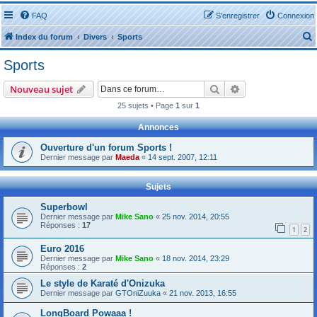
FAQ
S’enregistrer
Connexion
Index du forum
Divers
Sports
Sports
Rechercher
Recherche avanc
Nouveau sujet
25 sujets • Page
1
sur
1
r
Annonces
Ouverture d'un forum Sports !
Dernier message par
Maeda
«
14 sept. 2007, 12:11
Sujets
r
Superbowl
Dernier message par
Mike Sano
«
25 nov. 2014, 20:55
Réponses :
17
1
2
Euro 2016
Dernier message par
Mike Sano
«
18 nov. 2014, 23:29
Réponses :
2
Le style de Karaté d'Onizuka
Dernier message par
GTOniZuuka
«
21 nov. 2013, 16:55
LongBoard Powaaa !