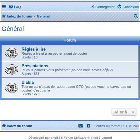
FAQ
S’enregistrer
Connexion
Index du forum
Général
Général
Forum
Règles à lire
Règles à lire et à respecter avant de poster
r
Sujets :
10
Présentations
Ici vous pouvez vous présenter (ah bon vous saviez déjà ?)
Sujets :
557
Blabla
r
Tout ce qui n'a pas de rapport avec GTO (ou que vous ne savez pas où
poster) c'est par là
Sujets :
273
Aller à
Index du forum
Heures au format
UTC+01:00
Développé par
phpBB
® Forum Software © phpBB Limited