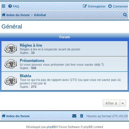
FAQ
S’enregistrer
Connexion
Index du forum
Général
Général
Forum
Règles à lire
Règles à lire et à respecter avant de poster
r
Sujets :
10
Présentations
Ici vous pouvez vous présenter (ah bon vous saviez déjà ?)
Sujets :
556
Blabla
r
Tout ce qui n'a pas de rapport avec GTO (ou que vous ne savez pas où
poster) c'est par là
Sujets :
273
Aller à
Index du forum
Heures au format
UTC+01:00
Développé par
phpBB
® Forum Software © phpBB Limited