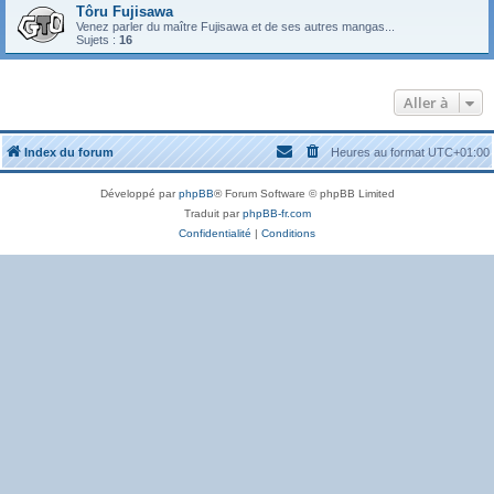
Tôru Fujisawa
Venez parler du maître Fujisawa et de ses autres mangas...
Sujets :
16
Aller à
Index du forum
Heures au format
UTC+01:00
Développé par
phpBB
® Forum Software © phpBB Limited
Traduit par
phpBB-fr.com
Confidentialité
|
Conditions