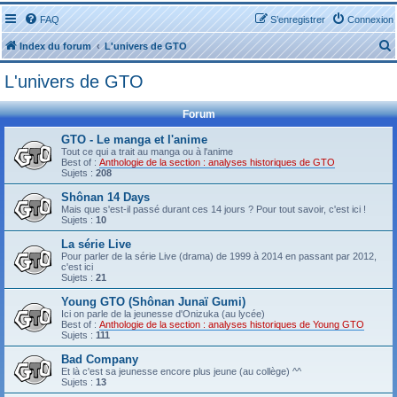
FAQ
S’enregistrer
Connexion
Index du forum
L'univers de GTO
L'univers de GTO
Forum
GTO - Le manga et l'anime
Tout ce qui a trait au manga ou à l'anime
r
Best of :
Anthologie de la section : analyses historiques de GTO
Sujets :
208
Shônan 14 Days
Mais que s'est-il passé durant ces 14 jours ? Pour tout savoir, c'est ici !
Sujets :
10
r
La série Live
Pour parler de la série Live (drama) de 1999 à 2014 en passant par 2012,
c'est ici
Sujets :
21
Young GTO (Shônan Junaï Gumi)
Ici on parle de la jeunesse d'Onizuka (au lycée)
Best of :
Anthologie de la section : analyses historiques de Young GTO
Sujets :
111
Bad Company
Et là c'est sa jeunesse encore plus jeune (au collège) ^^
Sujets :
13