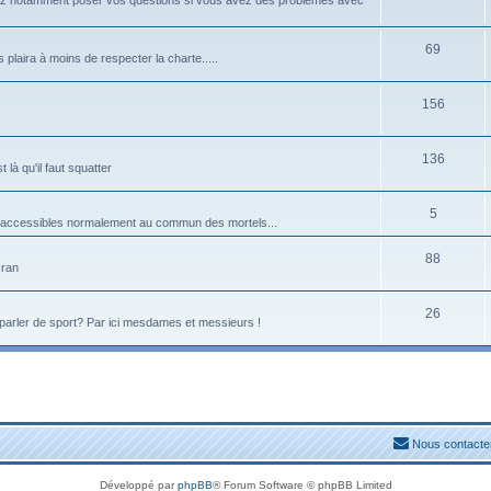
rrez notamment poser vos questions si vous avez des problèmes avec
69
 plaira à moins de respecter la charte.....
156
136
là qu'il faut squatter
5
pas accessibles normalement au commun des mortels...
88
cran
26
parler de sport? Par ici mesdames et messieurs !
Nous contacte
Développé par
phpBB
® Forum Software © phpBB Limited