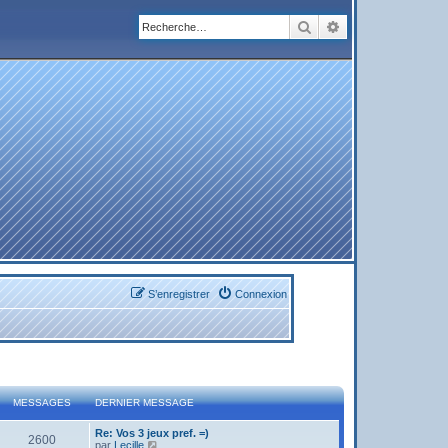
Rechercher
Recherche avanc
S’enregistrer
Connexion
MESSAGES
DERNIER MESSAGE
Re: Vos 3 jeux pref. =)
2600
V
par
Lecille