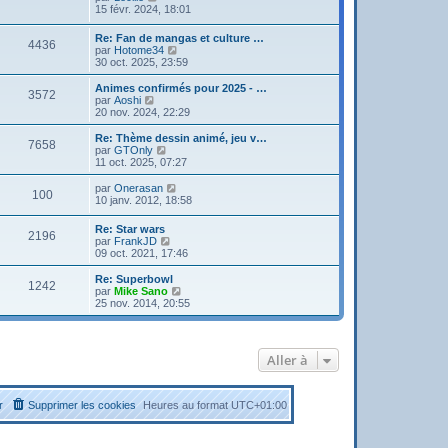
o
15 févr. 2024, 18:01
i
r
Re: Fan de mangas et culture …
4436
l
V
par
Hotome34
e
o
30 oct. 2025, 23:59
d
i
e
r
Animes confirmés pour 2025 - …
r
3572
l
V
par
Aoshi
n
e
o
20 nov. 2024, 22:29
i
d
i
e
e
r
Re: Thème dessin animé, jeu v…
r
7658
r
l
V
par
GTOnly
m
n
e
o
11 oct. 2025, 07:27
e
i
d
i
s
e
e
r
V
par
Onerasan
s
r
100
r
l
o
10 janv. 2012, 18:58
a
m
n
e
i
g
e
i
d
r
e
Re: Star wars
s
e
e
2196
l
V
par
FrankJD
s
r
r
e
o
09 oct. 2021, 17:46
a
m
n
d
i
g
e
i
e
r
e
Re: Superbowl
s
e
r
1242
l
V
par
Mike Sano
s
r
n
e
o
25 nov. 2014, 20:55
a
m
i
d
i
g
e
e
e
r
e
s
r
r
l
s
m
n
e
a
e
Aller à
i
d
g
s
e
e
e
s
r
r
a
m
n
g
r
Supprimer les cookies
Heures au format
UTC+01:00
e
i
e
s
e
s
r
a
m