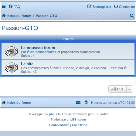
FAQ
S’enregistrer
Connexion
Index du forum
Passion-GTO
Passion-GTO
Forum
Le nouveau forum
Par là les commentaires et propositions d'amélioration
r
Sujets :
4
Le site
Des commentaires à faire sur le site, le design, le contenu ... c'est par là
Sujets :
42
r
Aller à
Index du forum
Heures au format
UTC+01:00
Développé par
phpBB
® Forum Software © phpBB Limited
Traduit par
phpBB-fr.com
Confidentialité
|
Conditions