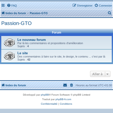
FAQ
S’enregistrer
Connexion
Index du forum
Passion-GTO
Passion-GTO
Forum
Le nouveau forum
Par là les commentaires et propositions d'amélioration
r
Sujets :
4
Le site
Des commentaires à faire sur le site, le design, le contenu ... c'est par là
Sujets :
42
r
Aller à
Index du forum
Heures au format
UTC+01:00
Développé par
phpBB
® Forum Software © phpBB Limited
Traduit par
phpBB-fr.com
Confidentialité
|
Conditions