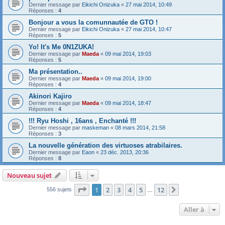
Dernier message par
Eikichi Onizuka
«
27 mai 2014, 10:49
Réponses :
4
Bonjour a vous la comunnautée de GTO !
Dernier message par
Eikichi Onizuka
«
27 mai 2014, 10:47
Réponses :
5
Yo! It's Me 0N1ZUKA!
Dernier message par
Maeda
«
09 mai 2014, 19:03
Réponses :
5
Ma présentation..
Dernier message par
Maeda
«
09 mai 2014, 19:00
Réponses :
4
Akinori Kajiro
Dernier message par
Maeda
«
09 mai 2014, 18:47
Réponses :
4
!!! Ryu Hoshi , 16ans , Enchanté !!!
Dernier message par
maskeman
«
08 mars 2014, 21:58
Réponses :
3
La nouvelle génération des virtuoses atrabilaires.
Dernier message par
Eaon
«
23 déc. 2013, 20:36
Réponses :
8
Nouveau sujet
Page
1
sur
12
1
2
3
4
5
12
Suivante
556 sujets
…
Aller à