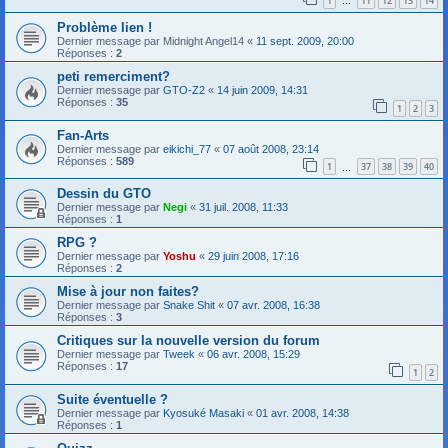
1
11
12
13
14
…
Problème lien !
Dernier message par
Midnight Angel14
«
11 sept. 2009, 20:00
Réponses :
2
peti remerciment?
Dernier message par
GTO-Z2
«
14 juin 2009, 14:31
Réponses :
35
1
2
3
Fan-Arts
Dernier message par
eikichi_77
«
07 août 2008, 23:14
Réponses :
589
1
37
38
39
40
…
Dessin du GTO
Dernier message par
Negi
«
31 juil. 2008, 11:33
Réponses :
1
RPG ?
Dernier message par
Yoshu
«
29 juin 2008, 17:16
Réponses :
2
Mise à jour non faites?
Dernier message par
Snake Shit
«
07 avr. 2008, 16:38
Réponses :
3
Critiques sur la nouvelle version du forum
Dernier message par
Tweek
«
06 avr. 2008, 15:29
Réponses :
17
1
2
Suite éventuelle ?
Dernier message par
Kyosuké Masaki
«
01 avr. 2008, 14:38
Réponses :
1