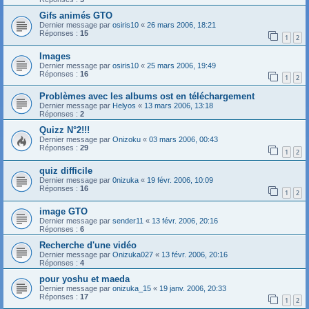
Gifs animés GTO
Dernier message par
osiris10
«
26 mars 2006, 18:21
Réponses :
15
1
2
Images
Dernier message par
osiris10
«
25 mars 2006, 19:49
Réponses :
16
1
2
Problèmes avec les albums ost en téléchargement
Dernier message par
Helyos
«
13 mars 2006, 13:18
Réponses :
2
Quizz N°2!!!
Dernier message par
Onizoku
«
03 mars 2006, 00:43
Réponses :
29
1
2
quiz difficile
Dernier message par
0nizuka
«
19 févr. 2006, 10:09
Réponses :
16
1
2
image GTO
Dernier message par
sender11
«
13 févr. 2006, 20:16
Réponses :
6
Recherche d'une vidéo
Dernier message par
Onizuka027
«
13 févr. 2006, 20:16
Réponses :
4
pour yoshu et maeda
Dernier message par
onizuka_15
«
19 janv. 2006, 20:33
Réponses :
17
1
2