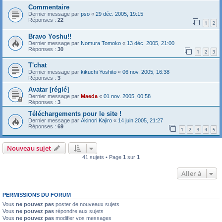
Commentaire
Dernier message par
pso
«
29 déc. 2005, 19:15
Réponses :
22
1
2
Bravo Yoshu!!
Dernier message par
Nomura Tomoko
«
13 déc. 2005, 21:00
Réponses :
30
1
2
3
T'chat
Dernier message par
kikuchi Yoshito
«
06 nov. 2005, 16:38
Réponses :
3
Avatar [réglé]
Dernier message par
Maeda
«
01 nov. 2005, 00:58
Réponses :
3
Téléchargements pour le site !
Dernier message par
Akinori Kajiro
«
14 juin 2005, 21:27
Réponses :
69
1
2
3
4
5
Nouveau sujet
41 sujets • Page
1
sur
1
Aller à
PERMISSIONS DU FORUM
Vous
ne pouvez pas
poster de nouveaux sujets
Vous
ne pouvez pas
répondre aux sujets
Vous
ne pouvez pas
modifier vos messages