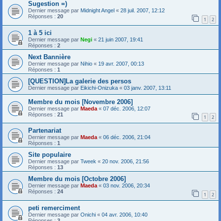
Sugestion =)
Dernier message par
Midnight Angel
«
28 juil. 2007, 12:12
Réponses :
20
1
2
1 à 5 ici
Dernier message par
Negi
«
21 juin 2007, 19:41
Réponses :
2
Next Bannière
Dernier message par
Nihio
«
19 avr. 2007, 00:13
Réponses :
1
[QUESTION]La galerie des persos
Dernier message par
Eikichi-Onizuka
«
03 janv. 2007, 13:11
Membre du mois [Novembre 2006]
Dernier message par
Maeda
«
07 déc. 2006, 12:07
Réponses :
21
1
2
Partenariat
Dernier message par
Maeda
«
06 déc. 2006, 21:04
Réponses :
1
Site populaire
Dernier message par
Tweek
«
20 nov. 2006, 21:56
Réponses :
13
Membre du mois [Octobre 2006]
Dernier message par
Maeda
«
03 nov. 2006, 20:34
Réponses :
24
1
2
peti remerciment
Dernier message par
Onichi
«
04 avr. 2006, 10:40
Réponses :
3