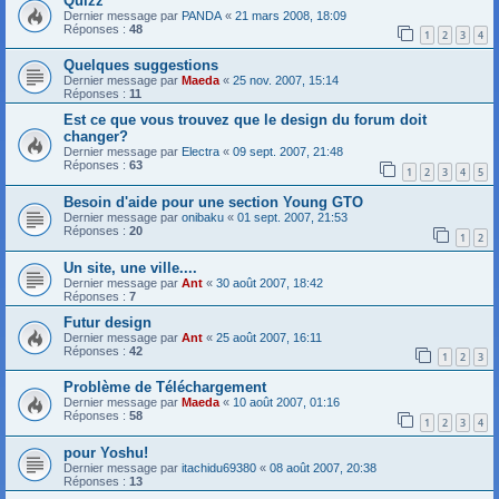
Quizz
Dernier message par
PANDA
«
21 mars 2008, 18:09
Réponses :
48
1
2
3
4
Quelques suggestions
Dernier message par
Maeda
«
25 nov. 2007, 15:14
Réponses :
11
Est ce que vous trouvez que le design du forum doit
changer?
Dernier message par
Electra
«
09 sept. 2007, 21:48
Réponses :
63
1
2
3
4
5
Besoin d'aide pour une section Young GTO
Dernier message par
onibaku
«
01 sept. 2007, 21:53
Réponses :
20
1
2
Un site, une ville....
Dernier message par
Ant
«
30 août 2007, 18:42
Réponses :
7
Futur design
Dernier message par
Ant
«
25 août 2007, 16:11
Réponses :
42
1
2
3
Problème de Téléchargement
Dernier message par
Maeda
«
10 août 2007, 01:16
Réponses :
58
1
2
3
4
pour Yoshu!
Dernier message par
itachidu69380
«
08 août 2007, 20:38
Réponses :
13