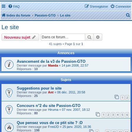
FAQ
S’enregistrer
Connexion
Index du forum
Passion-GTO
Le site
Le site
Rechercher
Recherche avanc
Nouveau sujet
41 sujets • Page
1
sur
1
r
Annonces
Avancement de la v3 de Passion-GTO
Dernier message par
Maeda
«
14 juin 2008, 22:57
Réponses :
10
r
Sujets
Suggestions pour le site
Dernier message par
Ant
«
06 déc. 2011, 20:58
Réponses :
25
1
2
Concours n°2 du site Passion-GTO
Dernier message par
Hiruma
«
07 nov. 2007, 18:12
Réponses :
80
1
2
3
4
5
6
Que pensez vous de ce ptit site ? :D
Dernier message par
FredJD
«
25 janv. 2020, 16:36
Réponses :
198