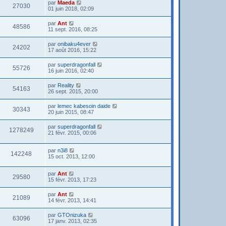
par
Maeda
27030
01 juin 2018, 02:09
par
Ant
48586
11 sept. 2016, 08:25
par
onibaku4ever
24202
17 août 2016, 15:22
par
superdragonfall
55726
16 juin 2016, 02:40
par
Reality
54163
26 sept. 2015, 20:00
par
lemec kabesoin daide
30343
20 juin 2015, 08:47
par
superdragonfall
1278249
21 févr. 2015, 00:06
par
n3i8
142248
15 oct. 2013, 12:00
par
Ant
29580
15 févr. 2013, 17:23
par
Ant
21089
14 févr. 2013, 14:41
par
GTOnizuka
63096
17 janv. 2013, 02:35