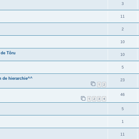
3
11
2
10
 de Tôru
10
5
n de hierarchie^^
23
1
2
46
1
2
3
4
5
1
11