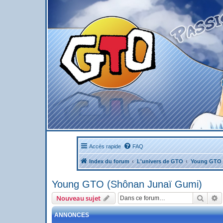
Accès rapide
FAQ
Index du forum
L'univers de GTO
Young GTO 
Young GTO (Shônan Junaï Gumi)
Reche
R
Nouveau sujet
ANNONCES