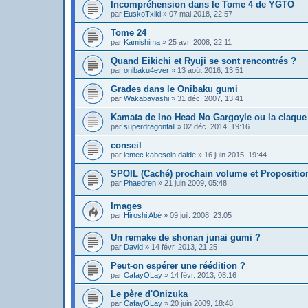
Incompréhension dans le Tome 4 de YGTO
par
EuskoTxiki
»
07 mai 2018, 22:57
Tome 24
par
Kamishima
»
25 avr. 2008, 22:11
Quand Eikichi et Ryuji se sont rencontrés ?
par
onibaku4ever
»
13 août 2016, 13:51
Grades dans le Onibaku gumi
par
Wakabayashi
»
31 déc. 2007, 13:41
Kamata de Ino Head No Gargoyle ou la claque
par
superdragonfall
»
02 déc. 2014, 19:16
conseil
par
lemec kabesoin daide
»
16 juin 2015, 19:44
SPOIL (Caché) prochain volume et Propositio
par
Phaedren
»
21 juin 2009, 05:48
Images
par
Hiroshi Abé
»
09 juil. 2008, 23:05
Un remake de shonan junai gumi ?
par
David
»
14 févr. 2013, 21:25
Peut-on espérer une réédition ?
par
CafayOLay
»
14 févr. 2013, 08:16
Le père d'Onizuka
par
CafayOLay
»
20 juin 2009, 18:48