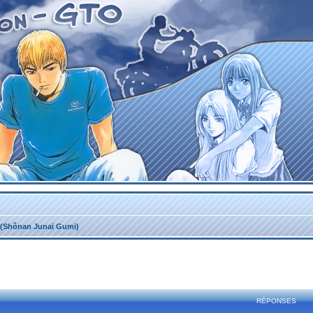
(Shônan Junaï Gumi)
rcher
echerche avancée
RÉPONSES