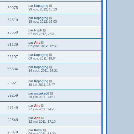
par
Kopagreg
30075
29 nov. 2012, 18:13
par
Kopagreg
52510
18 nov. 2012, 15:03
par
Raph
25558
07 mai 2012, 23:51
par
Ant
21129
02 janv. 2012, 12:30
par
Kopagreg
28107
09 nov. 2011, 19:04
par
Kopagreg
65584
14 sept. 2011, 15:21
par
Kopagreg
23921
19 juil. 2011, 16:47
par
onizuka66
39259
28 juin 2011, 13:11
par
Ant
27149
27 juin 2011, 14:28
par
Ant
22548
12 mai 2011, 17:13
par
Kwak
28078
06 mai 2011, 13:29