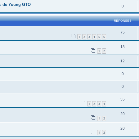
ues de Young GTO
0
RÉPONSES
75
1
2
3
4
5
6
18
1
2
12
0
0
55
1
2
3
4
20
1
2
20
1
2