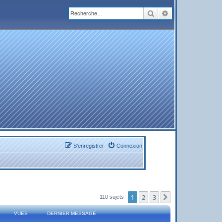
Rechercher
Recherche avanc
S’enregistrer
Connexion
1
2
3
Suivante
110 sujets
VUES
DERNIER MESSAGE