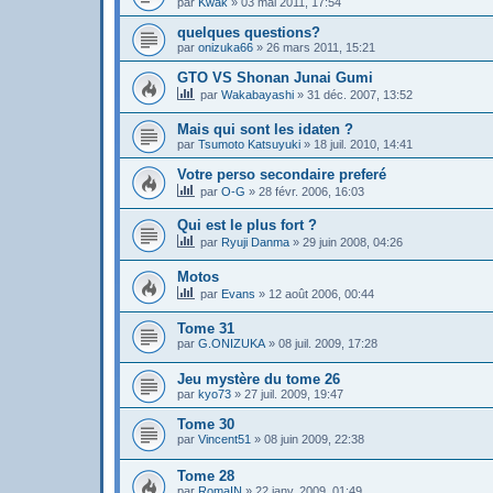
par
Kwak
»
03 mai 2011, 17:54
quelques questions?
par
onizuka66
»
26 mars 2011, 15:21
GTO VS Shonan Junai Gumi
par
Wakabayashi
»
31 déc. 2007, 13:52
Mais qui sont les idaten ?
par
Tsumoto Katsuyuki
»
18 juil. 2010, 14:41
Votre perso secondaire preferé
par
O-G
»
28 févr. 2006, 16:03
Qui est le plus fort ?
par
Ryuji Danma
»
29 juin 2008, 04:26
Motos
par
Evans
»
12 août 2006, 00:44
Tome 31
par
G.ONIZUKA
»
08 juil. 2009, 17:28
Jeu mystère du tome 26
par
kyo73
»
27 juil. 2009, 19:47
Tome 30
par
Vincent51
»
08 juin 2009, 22:38
Tome 28
par
RomaIN
»
22 janv. 2009, 01:49