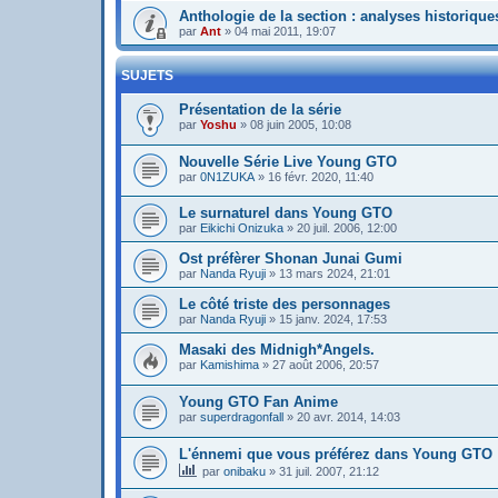
Anthologie de la section : analyses historiq
par
Ant
»
04 mai 2011, 19:07
SUJETS
Présentation de la série
par
Yoshu
»
08 juin 2005, 10:08
Nouvelle Série Live Young GTO
par
0N1ZUKA
»
16 févr. 2020, 11:40
Le surnaturel dans Young GTO
par
Eikichi Onizuka
»
20 juil. 2006, 12:00
Ost préfèrer Shonan Junai Gumi
par
Nanda Ryuji
»
13 mars 2024, 21:01
Le côté triste des personnages
par
Nanda Ryuji
»
15 janv. 2024, 17:53
Masaki des Midnigh*Angels.
par
Kamishima
»
27 août 2006, 20:57
Young GTO Fan Anime
par
superdragonfall
»
20 avr. 2014, 14:03
L'énnemi que vous préférez dans Young GTO
par
onibaku
»
31 juil. 2007, 21:12