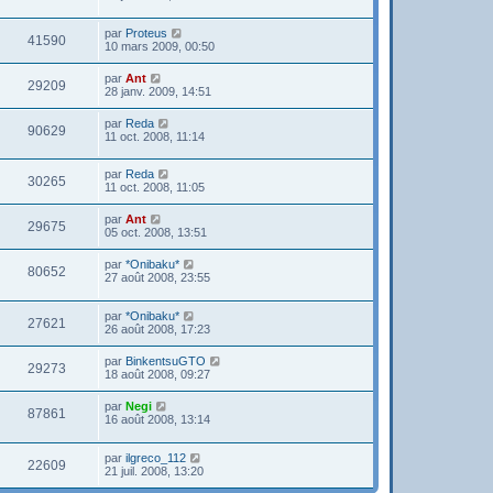
par
Proteus
41590
10 mars 2009, 00:50
par
Ant
29209
28 janv. 2009, 14:51
par
Reda
90629
11 oct. 2008, 11:14
par
Reda
30265
11 oct. 2008, 11:05
par
Ant
29675
05 oct. 2008, 13:51
par
*Onibaku*
80652
27 août 2008, 23:55
par
*Onibaku*
27621
26 août 2008, 17:23
par
BinkentsuGTO
29273
18 août 2008, 09:27
par
Negi
87861
16 août 2008, 13:14
par
ilgreco_112
22609
21 juil. 2008, 13:20