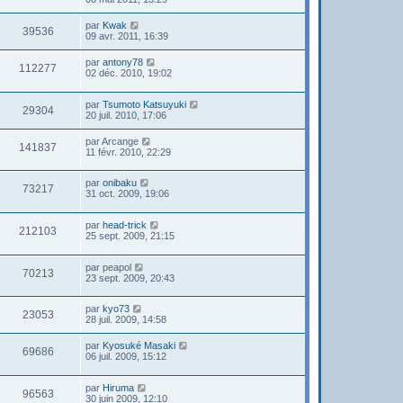
par
Kwak
39536
09 avr. 2011, 16:39
par
antony78
112277
02 déc. 2010, 19:02
par
Tsumoto Katsuyuki
29304
20 juil. 2010, 17:06
par
Arcange
141837
11 févr. 2010, 22:29
par
onibaku
73217
31 oct. 2009, 19:06
par
head-trick
212103
25 sept. 2009, 21:15
par
peapol
70213
23 sept. 2009, 20:43
par
kyo73
23053
28 juil. 2009, 14:58
par
Kyosuké Masaki
69686
06 juil. 2009, 15:12
par
Hiruma
96563
30 juin 2009, 12:10