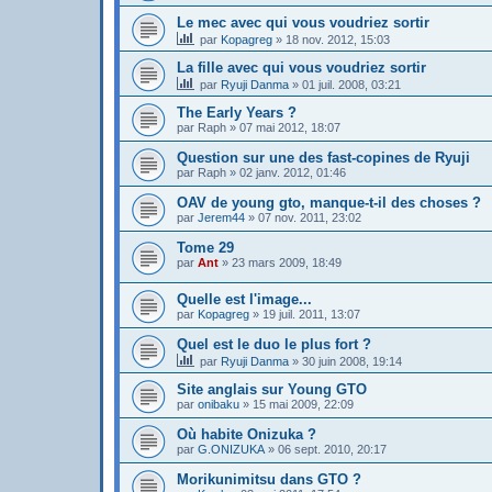
Le mec avec qui vous voudriez sortir
par
Kopagreg
»
18 nov. 2012, 15:03
La fille avec qui vous voudriez sortir
par
Ryuji Danma
»
01 juil. 2008, 03:21
The Early Years ?
par
Raph
»
07 mai 2012, 18:07
Question sur une des fast-copines de Ryuji
par
Raph
»
02 janv. 2012, 01:46
OAV de young gto, manque-t-il des choses ?
par
Jerem44
»
07 nov. 2011, 23:02
Tome 29
par
Ant
»
23 mars 2009, 18:49
Quelle est l'image...
par
Kopagreg
»
19 juil. 2011, 13:07
Quel est le duo le plus fort ?
par
Ryuji Danma
»
30 juin 2008, 19:14
Site anglais sur Young GTO
par
onibaku
»
15 mai 2009, 22:09
Où habite Onizuka ?
par
G.ONIZUKA
»
06 sept. 2010, 20:17
Morikunimitsu dans GTO ?