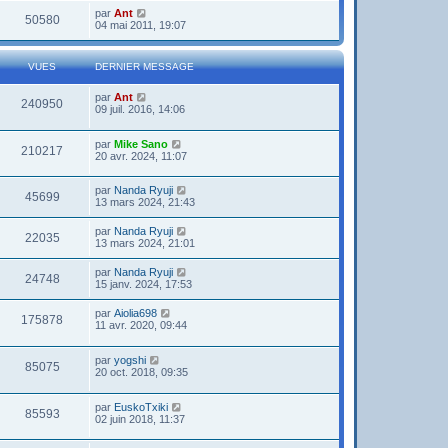
par
Ant
50580
04 mai 2011, 19:07
VUES
DERNIER MESSAGE
par
Ant
240950
09 juil. 2016, 14:06
par
Mike Sano
210217
20 avr. 2024, 11:07
par
Nanda Ryuji
45699
13 mars 2024, 21:43
par
Nanda Ryuji
22035
13 mars 2024, 21:01
par
Nanda Ryuji
24748
15 janv. 2024, 17:53
par
Aiolia698
175878
11 avr. 2020, 09:44
par
yogshi
85075
20 oct. 2018, 09:35
par
EuskoTxiki
85593
02 juin 2018, 11:37