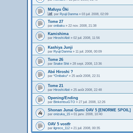
Mafuyu Ôki
par
Ryuji Danma
»
03 juil. 2008, 02:09
Tome 27
par
onibaku
»
22 nov. 2008, 21:38
Kamishima
par
Hiroshi Abé
»
02 juil. 2008, 11:56
Kashiya Junji
par
Ryuji Danma
»
11 juil. 2008, 00:09
Tome 26
par
Snake Shit
»
28 sept. 2008, 13:36
Abé Hiroshi ?
par
*Onibaku*
»
25 août 2008, 22:31
Tome 21
par
Hiroshi Abé
»
25 août 2008, 22:48
Opening/Ending
par
BinkentsuGTO
»
27 juil. 2008, 12:26
Shonan Junai Gumi OAV 5 [ENORME SPOIL]
par
onizuka_15
»
01 janv. 2008, 10:40
OAV 5 vostfr
par
ilgreco_112
»
21 juil. 2008, 00:35