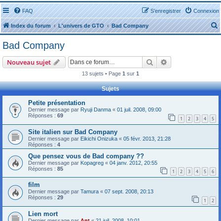
FAQ
S’enregistrer
Connexion
Index du forum
L'univers de GTO
Bad Company
Bad Company
Rechercher
Recherche avanc
Nouveau sujet
13 sujets • Page
1
sur
1
r
Sujets
Petite présentation
Dernier message par
Ryuji Danma
«
01 juil. 2008, 09:00
Réponses :
69
1
2
3
4
5
Site italien sur Bad Company
r
Dernier message par
Eikichi Onizuka
«
05 févr. 2013, 21:28
Réponses :
4
Que pensez vous de Bad company ??
Dernier message par
Kopagreg
«
04 janv. 2012, 20:55
Réponses :
85
1
2
3
4
5
6
film
Dernier message par
Tamura
«
07 sept. 2008, 20:13
Réponses :
29
1
2
Lien mort
Dernier message par
Ant
«
21 juil. 2008, 10:01