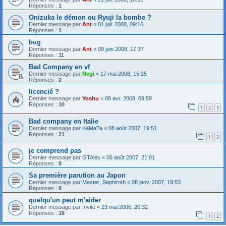
Réponses :
1
Onizuka le démon ou Ryuji la bombe ?
Dernier message par
Ant
«
01 juil. 2008, 09:16
Réponses :
1
bug
Dernier message par
Ant
«
09 juin 2008, 17:37
Réponses :
11
Bad Company en vf
Dernier message par
Negi
«
17 mai 2008, 15:25
Réponses :
2
licencié ?
Dernier message par
Yoshu
«
08 avr. 2008, 09:59
Réponses :
30
1
2
3
Bad company en Italie
Dernier message par
KaMaTa
«
08 août 2007, 19:51
Réponses :
21
1
2
je comprend pas
Dernier message par
GTAlex
«
06 août 2007, 21:01
Réponses :
8
Sa première parution au Japon
Dernier message par
Master_Sephiroth
«
08 janv. 2007, 19:53
Réponses :
8
quelqu'un peut m'aider
Dernier message par
Invité
«
23 mai 2006, 20:32
Réponses :
18
1
2