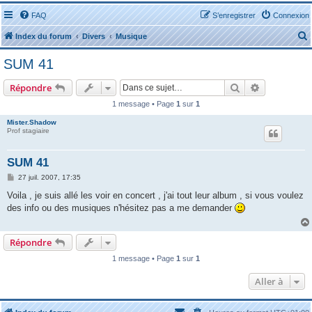
FAQ
S’enregistrer
Connexion
Index du forum
Divers
Musique
SUM 41
Rechercher
Recherche 
Répondre
1 message • Page
1
sur
1
r
Mister.Shadow
Prof stagiaire
SUM 41
M
27 juil. 2007, 17:35
e
r
s
Voila , je suis allé les voir en concert , j'ai tout leur album , si vous voulez
s
des info ou des musiques n'hésitez pas a me demander
a
g
e
Répondre
1 message • Page
1
sur
1
Aller à