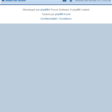
Index du forum
Heures au format
UTC+01:00
Développé par
phpBB
® Forum Software © phpBB Limited
Traduit par
phpBB-fr.com
Confidentialité
|
Conditions