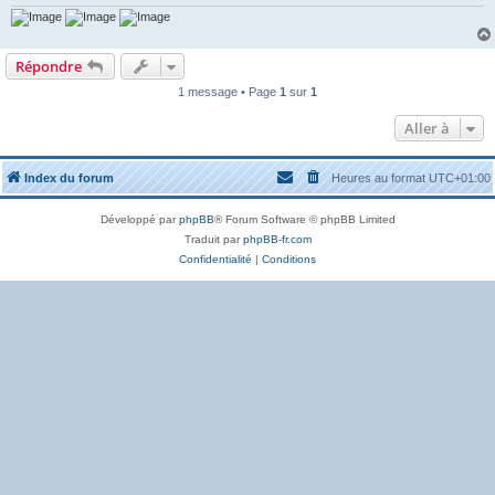
Répondre
1 message • Page
1
sur
1
Aller à
Index du forum
Heures au format
UTC+01:00
Développé par
phpBB
® Forum Software © phpBB Limited
Traduit par
phpBB-fr.com
Confidentialité
|
Conditions