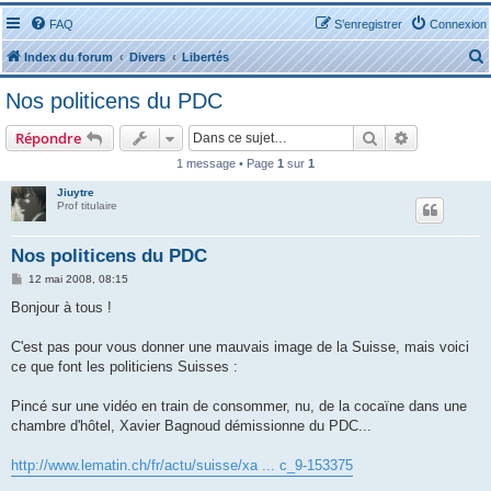
FAQ
S’enregistrer
Connexion
Index du forum
Divers
Libertés
Nos politicens du PDC
Rechercher
Recherche 
Répondre
1 message • Page
1
sur
1
r
Jiuytre
Prof titulaire
Nos politicens du PDC
M
12 mai 2008, 08:15
e
r
s
Bonjour à tous !
s
a
g
C'est pas pour vous donner une mauvais image de la Suisse, mais voici
e
ce que font les politiciens Suisses :
Pincé sur une vidéo en train de consommer, nu, de la cocaïne dans une
chambre d'hôtel, Xavier Bagnoud démissionne du PDC...
http://www.lematin.ch/fr/actu/suisse/xa ... c_9-153375